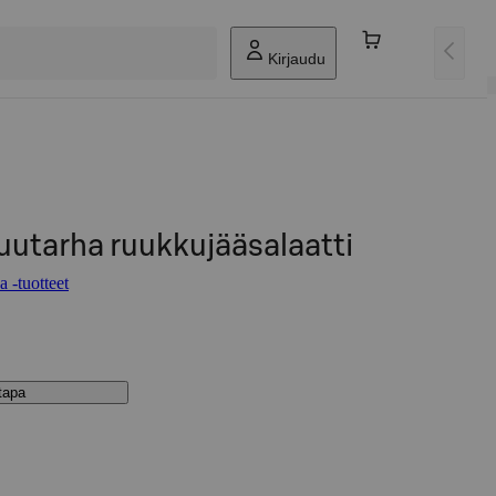
Kirjaudu
uutarha ruukkujääsalaatti
 -tuotteet
stapa