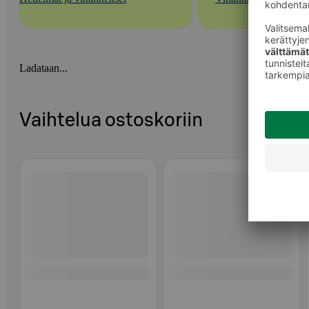
Ladataan...
Vaihtelua ostoskoriin
Ohita listaus