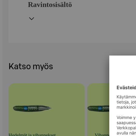
Ravintosisältö
Katso myös
Hedelmät ja vihannekset
Vihannekset