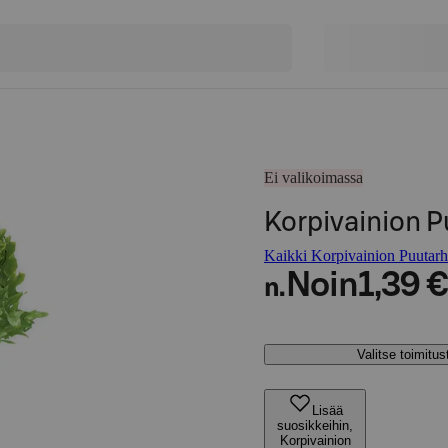
Ei valikoimassa
Korpivainion P
Kaikki Korpivainion Puutarha
Noin
1,39 €
n.
Valitse toimitu
Lisää
suosikkeihin,
Korpivainion