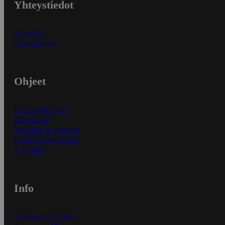
Yhteystiedot
Myymälät
Asiakaspalvelu
Ohjeet
Ensitilaajan ohjeet
Näin maksat
Näin tilaat ja muokkaat
Kaikki ohjeet ja vinkit
In English
Info
S-Business yrityksille