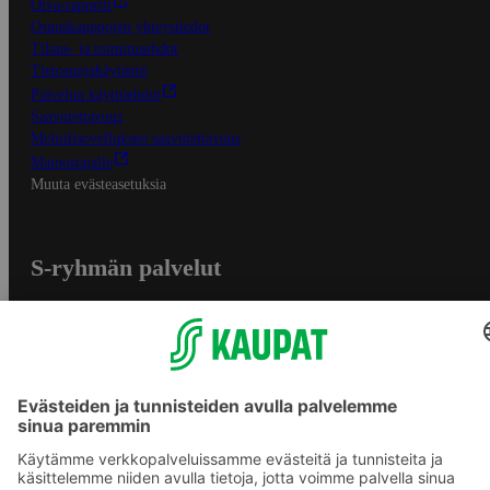
Oiva-raportit
Osuuskauppojen yhteystiedot
Tilaus- ja toimitusehdot
Tietosuojakäytäntö
Palvelun käyttöehdot
Saavutettavuus
Mobiilisovelluksen saavutettavuus
Mainostajalle
Muuta evästeasetuksia
S-ryhmän palvelut
S-ryhmä
Asiakasomistajuus
Yhteishyvä Ruoka -sovellus
S-ostoslista -sovellus
Prisma.fi
Sokos.fi
S-Pankki