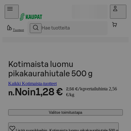
Hyppää sisältöön
Tuotteet
Kotimaista luomu
pikakaurahiutale 500 g
Kaikki Kotimaista-tuotteet
vertailuhinta 2,56
Noin
1,28 €
2,56 €/kg
n.
€/kg
Valitse toimitustapa
Lisää suosikkeihin, Kotimaista luomu pikakaurahiutale 500 g