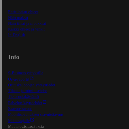
Ensitilaajan ohjeet
Näin maksat
Näin tilaat ja muokkaat
Kaikki ohjeet ja vinkit
In English
Info
S-Business yrityksille
Oiva-raportit
Osuuskauppojen yhteystiedot
Tilaus- ja toimitusehdot
Tietosuojakäytäntö
Palvelun käyttöehdot
Saavutettavuus
Mobiilisovelluksen saavutettavuus
Mainostajalle
Muuta evästeasetuksia