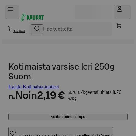
Hyppää sisältöön
Tuotteet
Kotimaista varsiselleri 250g
Suomi
Kaikki Kotimaista-tuotteet
vertailuhinta 8,76
Noin
2,19 €
8,76 €/kg
n.
€/kg
Valitse toimitustapa
Lisää suosikkeihin, Kotimaista varsiselleri 250g Suomi