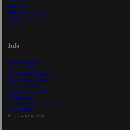
Ensitilaajan ohjeet
Näin maksat
Näin tilaat ja muokkaat
Kaikki ohjeet ja vinkit
In English
Info
S-Business yrityksille
Oiva-raportit
Osuuskauppojen yhteystiedot
Tilaus- ja toimitusehdot
Tietosuojakäytäntö
Palvelun käyttöehdot
Saavutettavuus
Mobiilisovelluksen saavutettavuus
Mainostajalle
Muuta evästeasetuksia