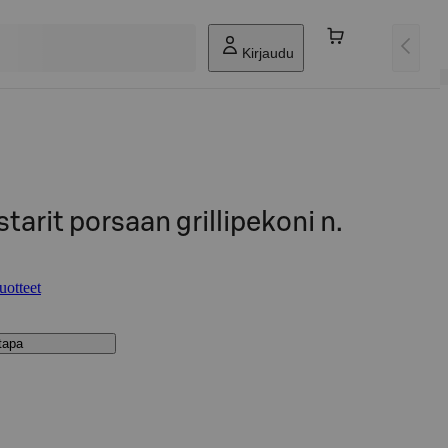
Kirjaudu
arit porsaan grillipekoni n.
uotteet
stapa