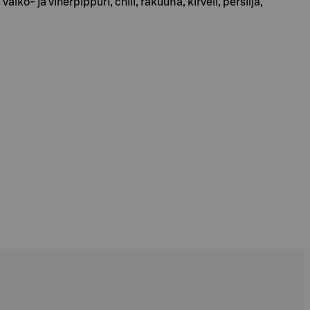
lko- ja viherpippuri, chili, rakuuna, kirveli, persilja,