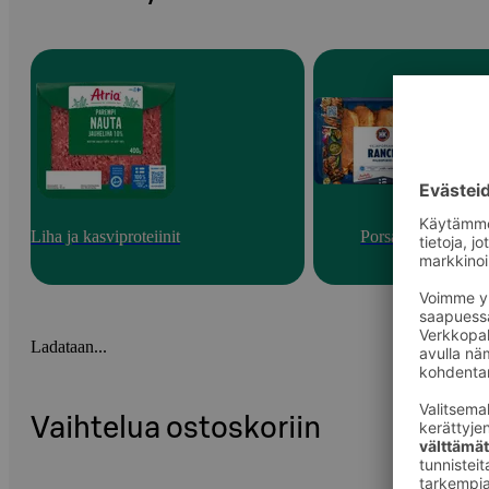
Liha ja kasviproteiinit
Porsas
Ladataan...
Vaihtelua ostoskoriin