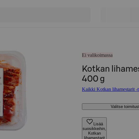
Ei valikoimassa
Kotkan lihamest
400 g
Kaikki Kotkan lihamestarit -t
Valitse toimitu
Lisää
suosikkeihin,
Kotkan
lihamestarit