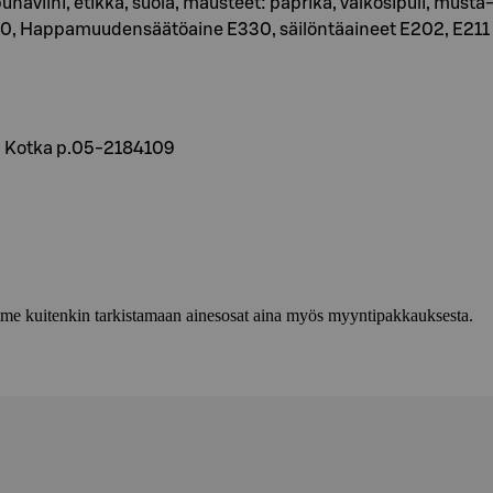
naviini, etikka, suola, mausteet: paprika, valkosipuli, musta- va
160, Happamuudensäätöaine E330, säilöntäaineet E202, E211
0 Kotka p.05-2184109
lemme kuitenkin tarkistamaan ainesosat aina myös myyntipakkauksesta.