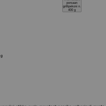
porsaan
grillipekoni n.
400 g
 g