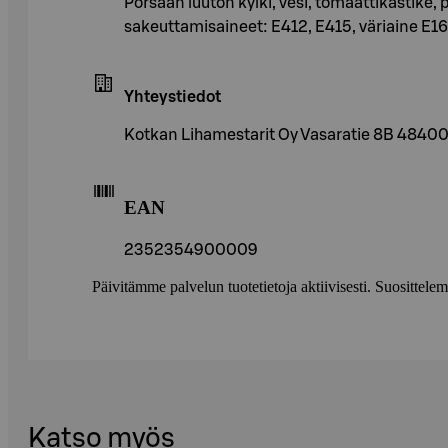
Porsaan luuton kylki, vesi, tomaattikastike, pu
sakeuttamisaineet: E412, E415, väriaine E
Yhteystiedot
Kotkan Lihamestarit Oy Vasaratie 8B 4840
EAN
2352354900009
Päivitämme palvelun tuotetietoja aktiivisesti. Suositte
Katso myös