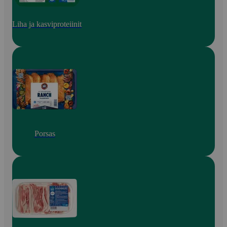
Liha ja kasviproteiinit
Porsas