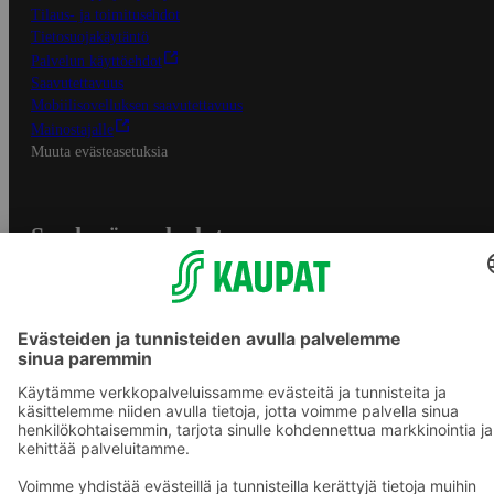
Tilaus- ja toimitusehdot
Tietosuojakäytäntö
Palvelun käyttöehdot
Saavutettavuus
Mobiilisovelluksen saavutettavuus
Mainostajalle
Muuta evästeasetuksia
S-ryhmän palvelut
S-ryhmä
Asiakasomistajuus
Yhteishyvä Ruoka -sovellus
S-ostoslista -sovellus
Prisma.fi
Sokos.fi
S-Pankki
Yhteishyvä