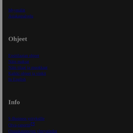
Myymälät
Asiakaspalvelu
Ohjeet
Ensitilaajan ohjeet
Näin maksat
Näin tilaat ja muokkaat
Kaikki ohjeet ja vinkit
In English
Info
S-Business yrityksille
Oiva-raportit
Osuuskauppojen yhteystiedot