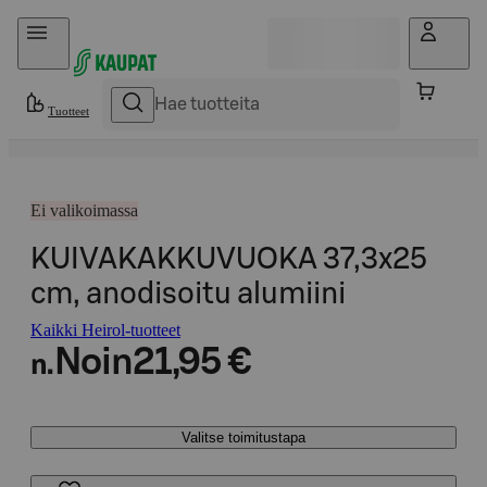
Hyppää sisältöön
Tuotteet
Ei valikoimassa
KUIVAKAKKUVUOKA 37,3x25
cm, anodisoitu alumiini
Kaikki Heirol-tuotteet
Noin
21,95 €
n.
Valitse toimitustapa