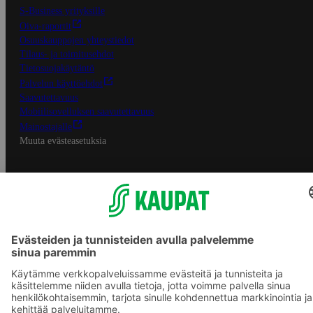
S-Business yrityksille
Oiva-raportit
Osuuskauppojen yhteystiedot
Tilaus- ja toimitusehdot
Tietosuojakäytäntö
Palvelun käyttöehdot
Saavutettavuus
Mobiilisovelluksen saavutettavuus
Mainostajalle
Muuta evästeasetuksia
S-ryhmän palvelut
S-ryhmä
Asiakasomistajuus
Yhteishyvä Ruoka -sovellus
S-ostoslista -sovellus
Prisma.fi
Sokos.fi