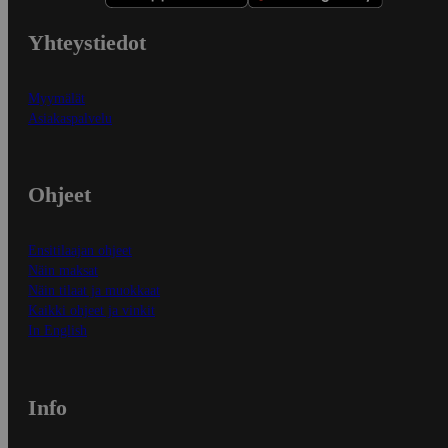
Yhteystiedot
Myymälät
Asiakaspalvelu
Ohjeet
Ensitilaajan ohjeet
Näin maksat
Näin tilaat ja muokkaat
Kaikki ohjeet ja vinkit
In English
Info