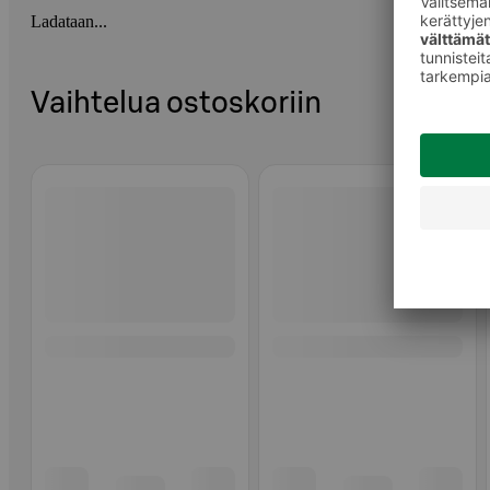
Ladataan...
Vaihtelua ostoskoriin
Ohita listaus