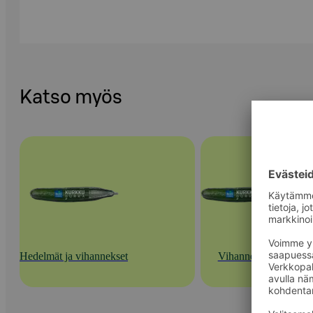
Katso myös
Hedelmät ja vihannekset
Vihannekset