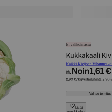
Ei valikoimassa
Kukkakaali Kiv
Kaikki Kivijoen Vihannes -tu
Noin
1,61 €
n.
vertailuhinta 2,90 
2,90 €/kg
Valitse toimitu
Lisää
suosikkeihin,