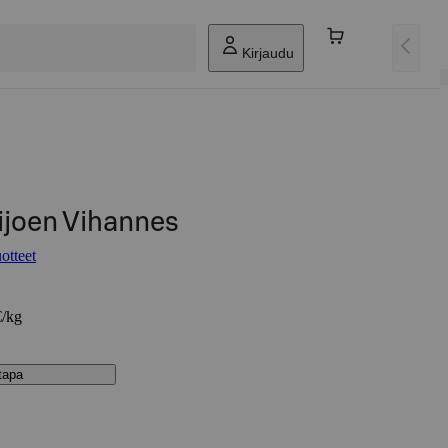
Kirjaudu
ijoen Vihannes
otteet
€/kg
stapa