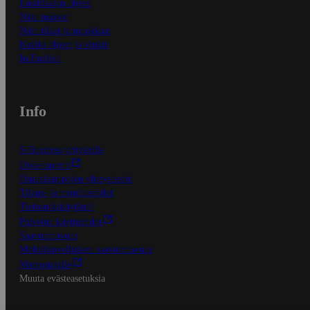
Ensitilaajan ohjeet
Näin maksat
Näin tilaat ja muokkaat
Kaikki ohjeet ja vinkit
In English
Info
S-Business yrityksille
Oiva-raportit
Osuuskauppojen yhteystiedot
Tilaus- ja toimitusehdot
Tietosuojakäytäntö
Palvelun käyttöehdot
Saavutettavuus
Mobiilisovelluksen saavutettavuus
Mainostajalle
Muuta evästeasetuksia