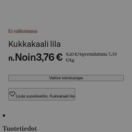
Ei valikoimassa
Kukkakaali lila
vertailuhinta 5,10
Noin
3,76 €
5,10 €/kg
n.
€/kg
Valitse toimitustapa
Lisää suosikkeihin, Kukkakaali lila
Tuotetiedot