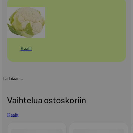
Kaalit
Ladataan...
Vaihtelua ostoskoriin
Kaalit
Ohita listaus