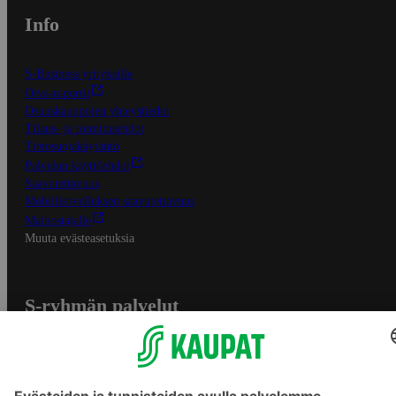
Info
S-Business yrityksille
Oiva-raportit
Osuuskauppojen yhteystiedot
Tilaus- ja toimitusehdot
Tietosuojakäytäntö
Palvelun käyttöehdot
Saavutettavuus
Mobiilisovelluksen saavutettavuus
Mainostajalle
Muuta evästeasetuksia
S-ryhmän palvelut
S-ryhmä
Asiakasomistajuus