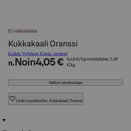
Ei valikoimassa
Kukkakaali Oranssi
Kaikki Veljekset Kitola -tuotteet
vertailuhinta 5,49
Noin
4,05 €
5,49 €/kg
n.
€/kg
Valitse toimitustapa
Lisää suosikkeihin, Kukkakaali Oranssi