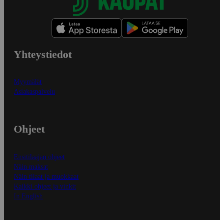
Yhteystiedot
Myymälät
Asiakaspalvelu
Ohjeet
Ensitilaajan ohjeet
Näin maksat
Näin tilaat ja muokkaat
Kaikki ohjeet ja vinkit
In English