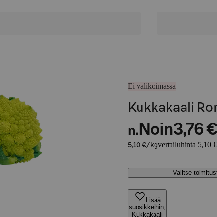
Ei valikoimassa
Kukkakaali R
Noin
3,76 €
n.
vertailuhinta 5,10 
5,10 €/kg
Valitse toimitu
Lisää
suosikkeihin,
Kukkakaali