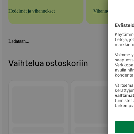
Hedelmät ja vihannekset
Vihannekset
Ladataan...
Vaihtelua ostoskoriin
Ohita listaus