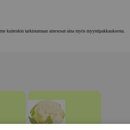
lemme kuitenkin tarkistamaan ainesosat aina myös myyntipakkauksesta.