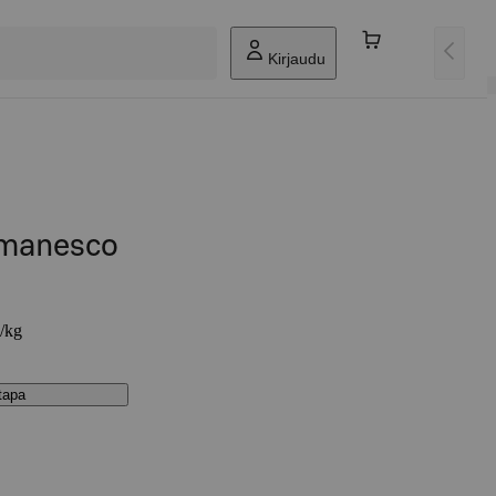
Kirjaudu
omanesco
€/kg
stapa