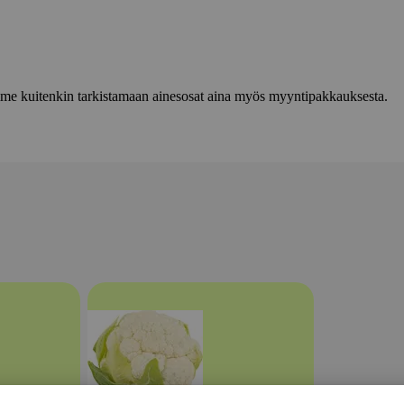
lemme kuitenkin tarkistamaan ainesosat aina myös myyntipakkauksesta.