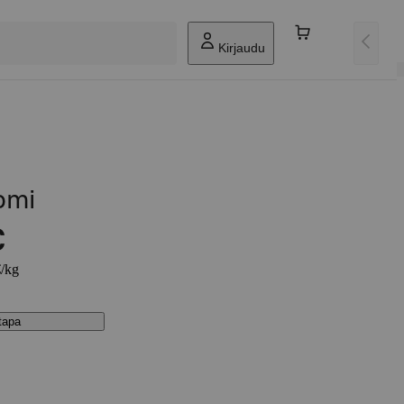
Kirjaudu
omi
€
€/kg
stapa