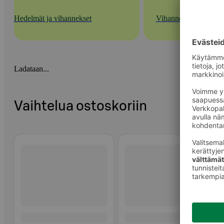
Hedelmät ja vihannekset
Vihannekset
Ladataan...
Vaihtelua ostoskoriin
Ohita listaus