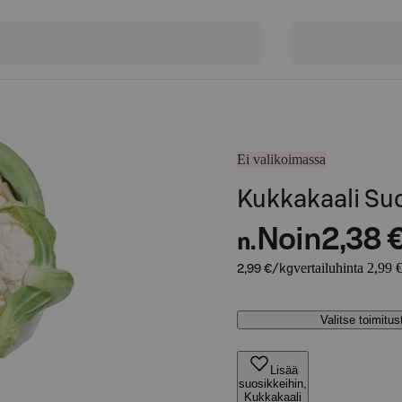
Ei valikoimassa
Kukkakaali Su
Noin
2,38 
n.
vertailuhinta 2,99 
2,99 €/kg
Valitse toimitu
Lisää
suosikkeihin,
Kukkakaali