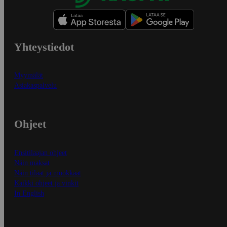
Yhteystiedot
Myymälät
Asiakaspalvelu
Ohjeet
Ensitilaajan ohjeet
Näin maksat
Näin tilaat ja muokkaat
Kaikki ohjeet ja vinkit
In English