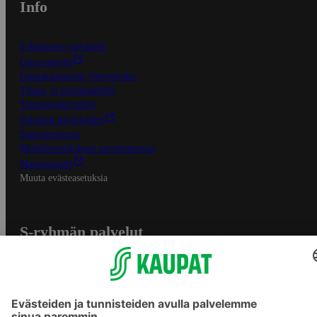
Info
S-Business yrityksille
Oiva-raportit
Osuuskauppojen yhteystiedot
Tilaus- ja toimitusehdot
Tietosuojakäytäntö
Palvelun käyttöehdot
Saavutettavuus
Mobiilisovelluksen saavutettavuus
Mainostajalle
Muuta evästeasetuksia
S-ryhmän palvelut
S-ryhmä
Asiakasomistajuus
Yhteishyvä Ruoka -sovellus