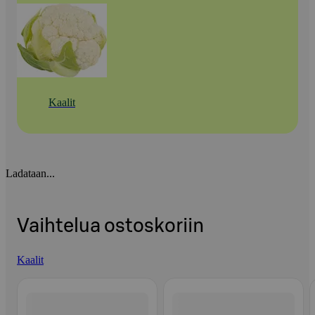
Kaalit
Ladataan...
Vaihtelua ostoskoriin
Kaalit
Ohita listaus