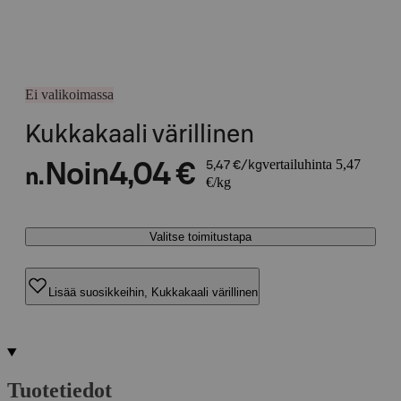
Ei valikoimassa
Kukkakaali värillinen
vertailuhinta 5,47
Noin
4,04 €
5,47 €/kg
n.
€/kg
Valitse toimitustapa
Lisää suosikkeihin, Kukkakaali värillinen
Tuotetiedot