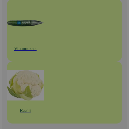
Vihannekset
Kaalit