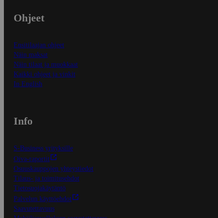
Ohjeet
Ensitilaajan ohjeet
Näin maksat
Näin tilaat ja muokkaat
Kaikki ohjeet ja vinkit
In English
Info
S-Business yrityksille
Oiva-raportit
Osuuskauppojen yhteystiedot
Tilaus- ja toimitusehdot
Tietosuojakäytäntö
Palvelun käyttöehdot
Saavutettavuus