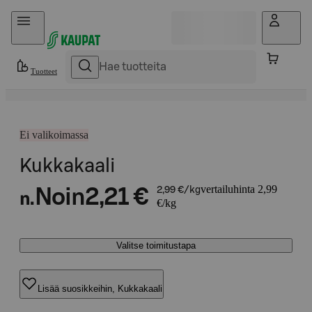
Hyppää sisältöön
Tuotteet
Ei valikoimassa
Kukkakaali
vertailuhinta 2,99
Noin
2,21 €
2,99 €/kg
n.
€/kg
Valitse toimitustapa
Lisää suosikkeihin, Kukkakaali