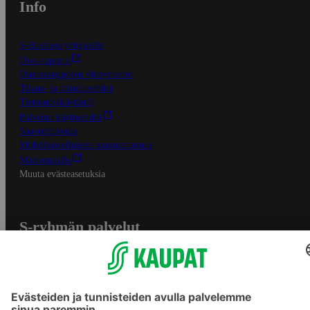
Info
S-Business yrityksille
Oiva-raportit
Osuuskauppojen yhteystiedot
Tilaus- ja toimitusehdot
Tietosuojakäytäntö
Palvelun käyttöehdot
Saavutettavuus
Mobiilisovelluksen saavutettavuus
Mainostajalle
Muuta evästeasetuksia
S-ryhmän palvelut
S-ryhmä
Asiakasomistajuus
Yhteishyvä Ruoka -sovellus