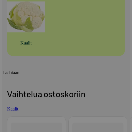
Kaalit
Ladataan...
Vaihtelua ostoskoriin
Kaalit
Ohita listaus