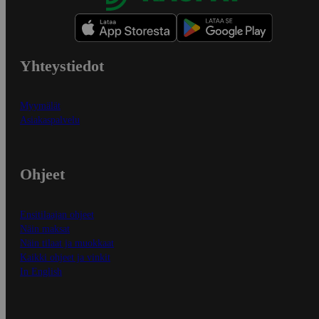
Yhteystiedot
Myymälät
Asiakaspalvelu
Ohjeet
Ensitilaajan ohjeet
Näin maksat
Näin tilaat ja muokkaat
Kaikki ohjeet ja vinkit
In English