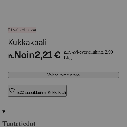
Ei valikoimassa
Kukkakaali
vertailuhinta 2,99
Noin
2,21 €
2,99 €/kg
n.
€/kg
Valitse toimitustapa
Lisää suosikkeihin, Kukkakaali
Tuotetiedot