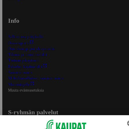
Info
S-Business yrityksille
Oiva-raportit
Osuuskauppojen yhteystiedot
Tilaus- ja toimitusehdot
Tietosuojakäytäntö
Palvelun käyttöehdot
Saavutettavuus
Mobiilisovelluksen saavutettavuus
Mainostajalle
Muuta evästeasetuksia
S-ryhmän palvelut