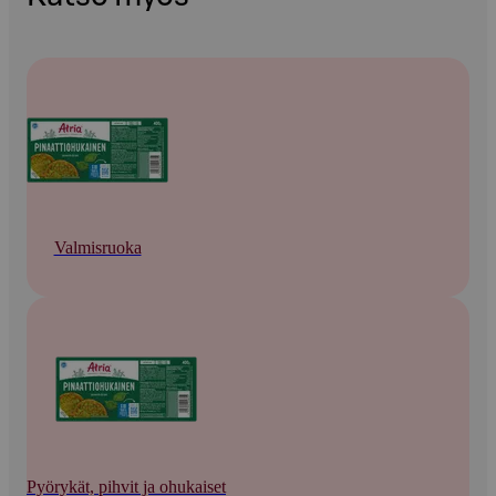
Valmisruoka
Pyörykät, pihvit ja ohukaiset