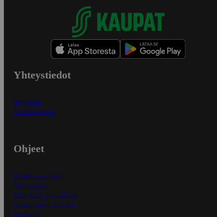
Yhteystiedot
Myymälät
Asiakaspalvelu
Ohjeet
Ensitilaajan ohjeet
Näin maksat
Näin tilaat ja muokkaat
Kaikki ohjeet ja vinkit
In English