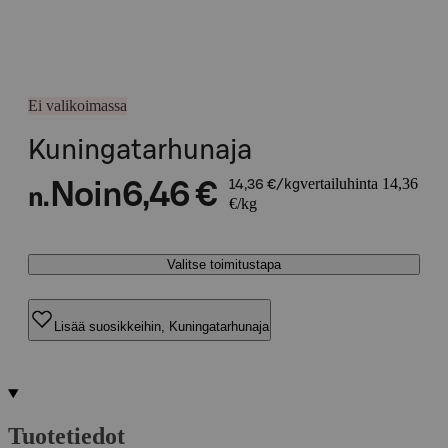
Ei valikoimassa
Kuningatarhunaja
vertailuhinta 14,36
Noin
6,46 €
14,36 €/kg
n.
€/kg
Valitse toimitustapa
Lisää suosikkeihin, Kuningatarhunaja
Tuotetiedot