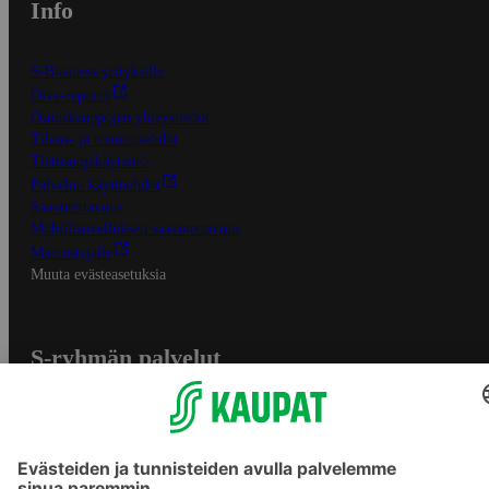
Info
S-Business yrityksille
Oiva-raportit
Osuuskauppojen yhteystiedot
Tilaus- ja toimitusehdot
Tietosuojakäytäntö
Palvelun käyttöehdot
Saavutettavuus
Mobiilisovelluksen saavutettavuus
Mainostajalle
Muuta evästeasetuksia
S-ryhmän palvelut
S-ryhmä
Asiakasomistajuus
Yhteishyvä Ruoka -sovellus