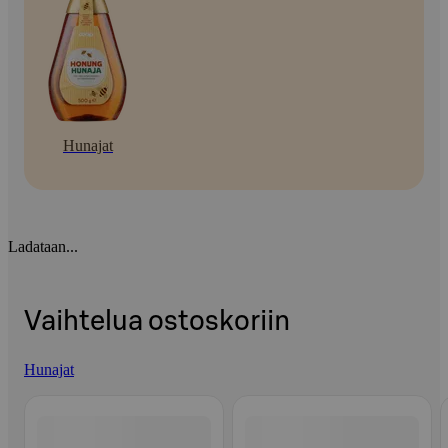
Hunajat
Ladataan...
Vaihtelua ostoskoriin
Hunajat
Ohita listaus