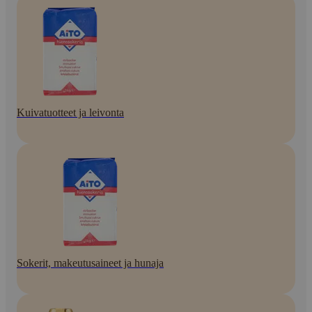
Kuivatuotteet ja leivonta
Sokerit, makeutusaineet ja hunaja