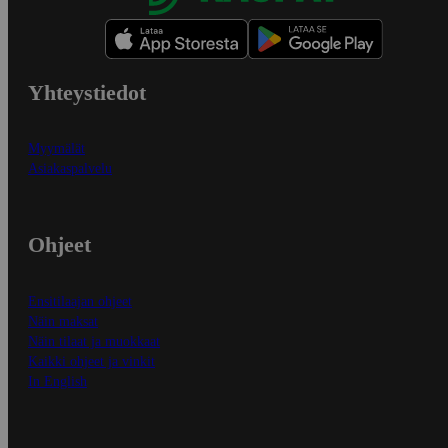
Yhteystiedot
Myymälät
Asiakaspalvelu
Ohjeet
Ensitilaajan ohjeet
Näin maksat
Näin tilaat ja muokkaat
Kaikki ohjeet ja vinkit
In English