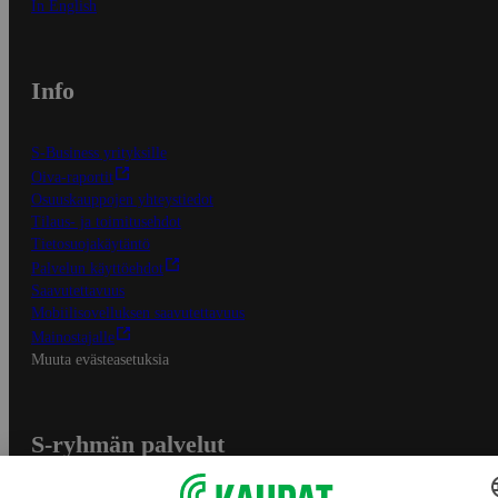
In English
Info
S-Business yrityksille
Oiva-raportit
Osuuskauppojen yhteystiedot
Tilaus- ja toimitusehdot
Tietosuojakäytäntö
Palvelun käyttöehdot
Saavutettavuus
Mobiilisovelluksen saavutettavuus
Mainostajalle
Muuta evästeasetuksia
S-ryhmän palvelut