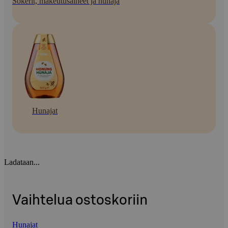
Sokerit, makeutusaineet ja hunaja
Hunajat
Ladataan...
Vaihtelua ostoskoriin
Hunajat