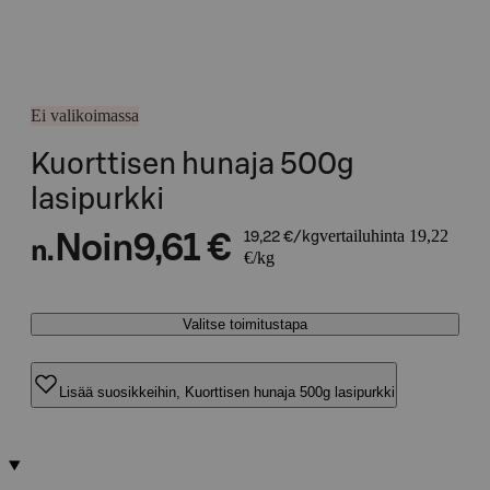
Ei valikoimassa
Kuorttisen hunaja 500g
lasipurkki
vertailuhinta 19,22
Noin
9,61 €
19,22 €/kg
n.
€/kg
Valitse toimitustapa
Lisää suosikkeihin, Kuorttisen hunaja 500g lasipurkki