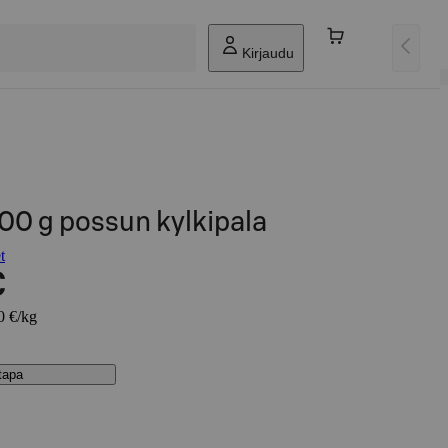
Kirjaudu
00 g possun kylkipala
t
€
0 €/kg
stapa