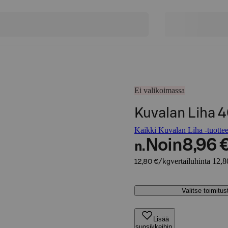
Ei valikoimassa
Kuvalan Liha 4
Kaikki Kuvalan Liha -tuottee
Noin
8,96 
n.
vertailuhinta 12,8
12,80 €/kg
Valitse toimitu
Lisää
suosikkeihin,