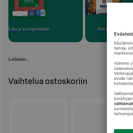
Liha ja kasviproteiinit
Porsas
Ladataan...
Vaihtelua ostoskoriin
Ohita listaus