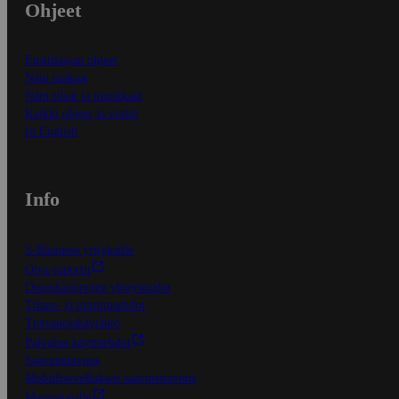
Ohjeet
Ensitilaajan ohjeet
Näin maksat
Näin tilaat ja muokkaat
Kaikki ohjeet ja vinkit
In English
Info
S-Business yrityksille
Oiva-raportit
Osuuskauppojen yhteystiedot
Tilaus- ja toimitusehdot
Tietosuojakäytäntö
Palvelun käyttöehdot
Saavutettavuus
Mobiilisovelluksen saavutettavuus
Mainostajalle