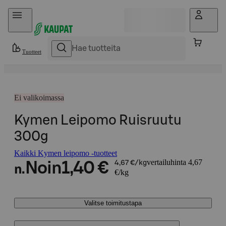
Hyppää sisältöön
Tuotteet
Ei valikoimassa
Kymen Leipomo Ruisruutu
300g
Kaikki Kymen leipomo -tuotteet
vertailuhinta 4,67
Noin
1,40 €
4,67 €/kg
n.
€/kg
Valitse toimitustapa