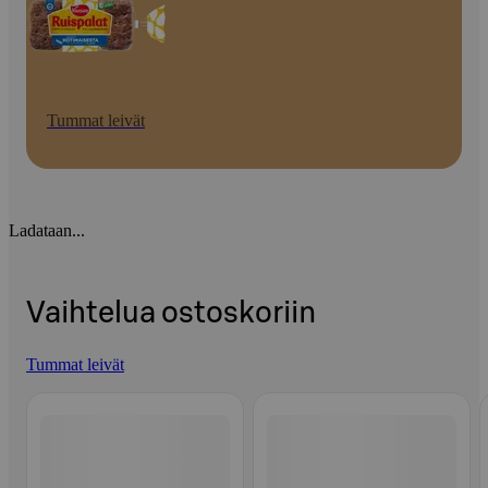
Tummat leivät
Ladataan...
Vaihtelua ostoskoriin
Tummat leivät
Ohita listaus