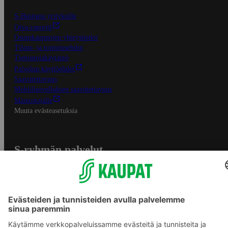
S-Business yrityksille
Oiva-raportit
Osuuskauppojen yhteystiedot
Tilaus- ja toimitusehdot
Tietosuojakäytäntö
Palvelun käyttöehdot
Saavutettavuus
Mobiilisovelluksen saavutettavuus
Mainostajalle
Muuta evästeasetuksia
S-ryhmän palvelut
S-ryhmä
Asiakasomistajuus
Yhteishyvä Ruoka -sovellus
S-ostoslista -sovellus
Prisma.fi