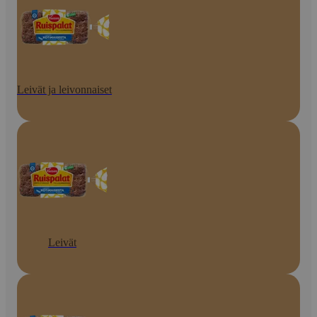
Leivät ja leivonnaiset
Leivät