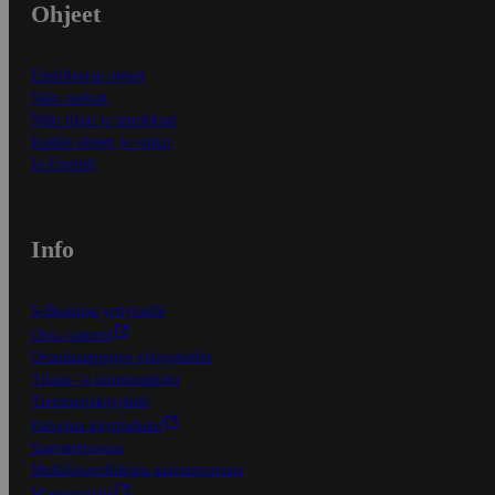
Ohjeet
Ensitilaajan ohjeet
Näin maksat
Näin tilaat ja muokkaat
Kaikki ohjeet ja vinkit
In English
Info
S-Business yrityksille
Oiva-raportit
Osuuskauppojen yhteystiedot
Tilaus- ja toimitusehdot
Tietosuojakäytäntö
Palvelun käyttöehdot
Saavutettavuus
Mobiilisovelluksen saavutettavuus
Mainostajalle