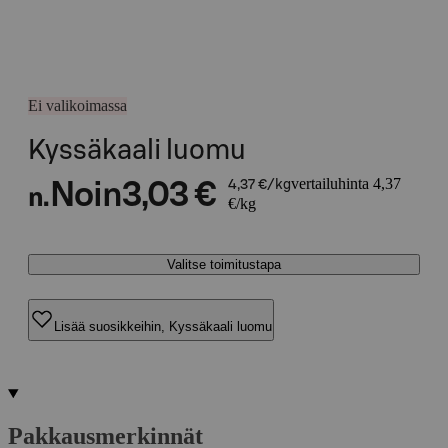
Ei valikoimassa
Kyssäkaali luomu
vertailuhinta 4,37
Noin
3,03 €
4,37 €/kg
n.
€/kg
Valitse toimitustapa
Lisää suosikkeihin, Kyssäkaali luomu
Pakkausmerkinnät