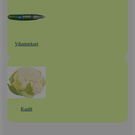
Vihannekset
Kaalit