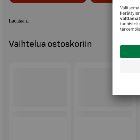
Ladataan...
Vaihtelua ostoskoriin
Ohita listaus