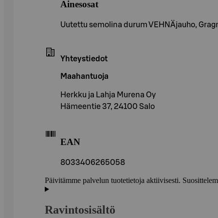
Ainesosat
Uutettu semolina durum VEHNÄjauho, Gragn
Yhteystiedot
Maahantuoja
Herkku ja Lahja Murena Oy
Hämeentie 37, 24100 Salo
EAN
8033406265058
Päivitämme palvelun tuotetietoja aktiivisesti. Suositte
Ravintosisältö