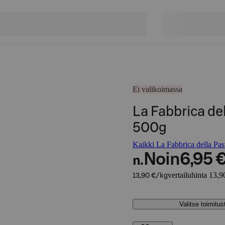
Ei valikoimassa
La Fabbrica de
500g
Kaikki La Fabbrica della Past
Noin
6,95 
n.
vertailuhinta 13,9
13,90 €/kg
Valitse toimitu