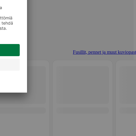
Fusillit, pennet ja muut kuviopast