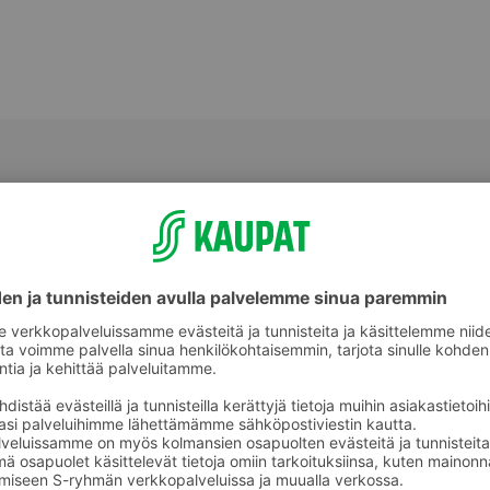
Fusillit, pennet ja muut kuviopastat