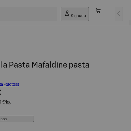
Kirjaudu
lla Pasta Mafaldine pasta
a -tuotteet
€
0 €/kg
stapa