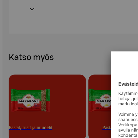
Katso myös
Pastat, riisit ja nuudelit
Pastat