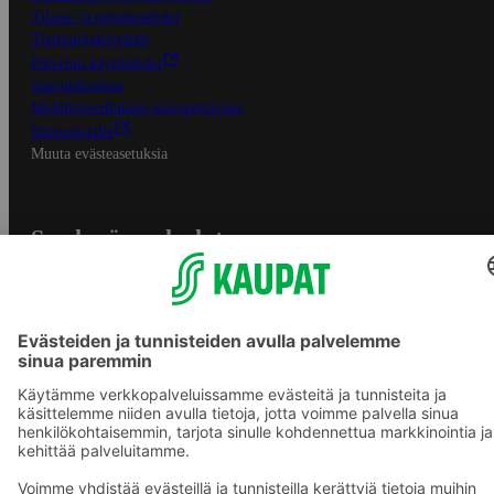
Tilaus- ja toimitusehdot
Tietosuojakäytäntö
Palvelun käyttöehdot
Saavutettavuus
Mobiilisovelluksen saavutettavuus
Mainostajalle
Muuta evästeasetuksia
S-ryhmän palvelut
S-ryhmä
Asiakasomistajuus
Yhteishyvä Ruoka -sovellus
S-ostoslista -sovellus
Prisma.fi
Sokos.fi
S-Pankki
Yhteishyvä