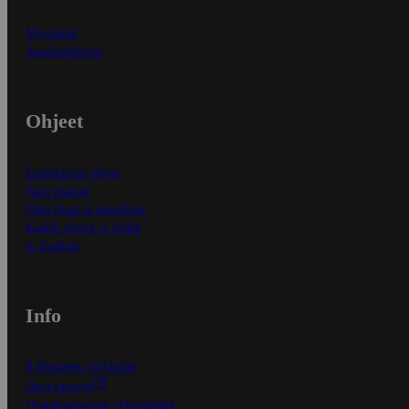
Myymälät
Asiakaspalvelu
Ohjeet
Ensitilaajan ohjeet
Näin maksat
Näin tilaat ja muokkaat
Kaikki ohjeet ja vinkit
In English
Info
S-Business yrityksille
Oiva-raportit
Osuuskauppojen yhteystiedot