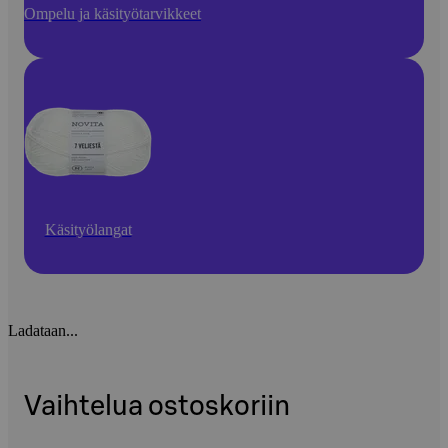
Ompelu ja käsityötarvikkeet
Käsityölangat
Ladataan...
Vaihtelua ostoskoriin