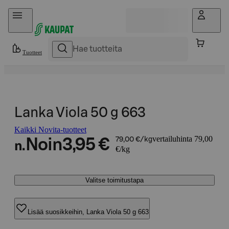
Hyppää sisältöön
Tuotteet
Lanka Viola 50 g 663
Kaikki Novita-tuotteet
vertailuhinta 79,00
Noin
3,95 €
79,00 €/kg
n.
€/kg
Valitse toimitustapa
Lisää suosikkeihin, Lanka Viola 50 g 663