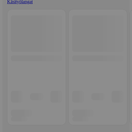
Käsityölangat
Ohita listaus