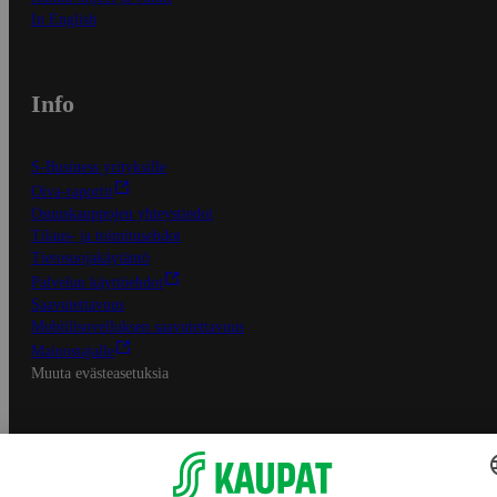
In English
Info
S-Business yrityksille
Oiva-raportit
Osuuskauppojen yhteystiedot
Tilaus- ja toimitusehdot
Tietosuojakäytäntö
Palvelun käyttöehdot
Saavutettavuus
Mobiilisovelluksen saavutettavuus
Mainostajalle
Muuta evästeasetuksia
S-ryhmän palvelut