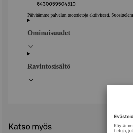
6430059504510
Päivitämme palvelun tuotetietoja aktiivisesti. Suositte
Ominaisuudet
Ravintosisältö
Katso myös