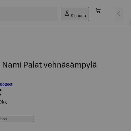
Kirjaudu
 Nami Palat vehnäsämpylä
otteet
€
€/kg
stapa