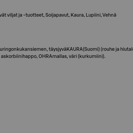
 viljat ja -tuotteet, Soijapavut, Kaura, Lupiini, Vehnä
ringonkukansiemen, täysjyväKAURA(Suomi) (rouhe ja hiutale, 
e askorbiinihappo, OHRAmallas, väri (kurkumiini).