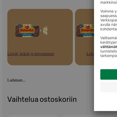
Leivät, keksit ja leivonnaiset
Leivät
Ladataan...
Vaihtelua ostoskoriin
Ohita listaus