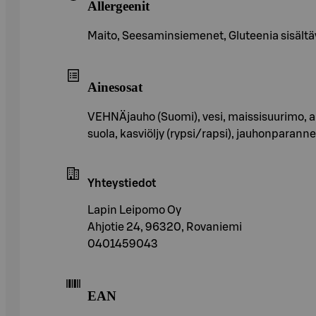
Allergeenit
Maito, Seesaminsiemenet, Gluteenia sisältävät
Ainesosat
VEHNÄjauho (Suomi), vesi, maissisuurimo, au
suola, kasviöljy (rypsi/rapsi), jauhonparann
Yhteystiedot
Lapin Leipomo Oy
Ahjotie 24, 96320, Rovaniemi
0401459043
EAN