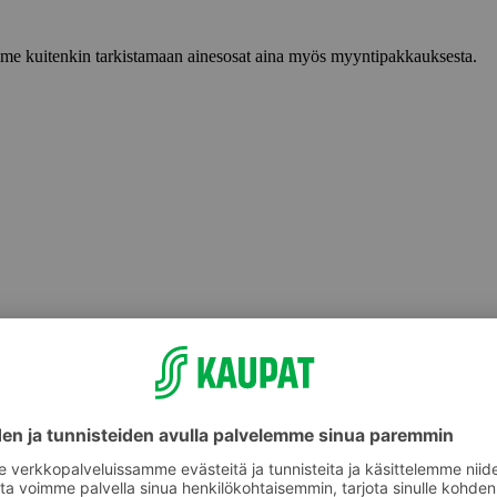
lemme kuitenkin tarkistamaan ainesosat aina myös myyntipakkauksesta.