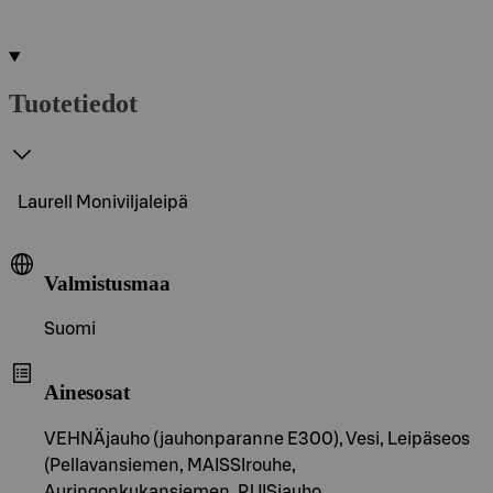
Tuotetiedot
Laurell Moniviljaleipä
Valmistusmaa
Suomi
Ainesosat
VEHNÄjauho (jauhonparanne E300), Vesi, Leipäseos
(Pellavansiemen, MAISSIrouhe,
Auringonkukansiemen, RUISjauho,