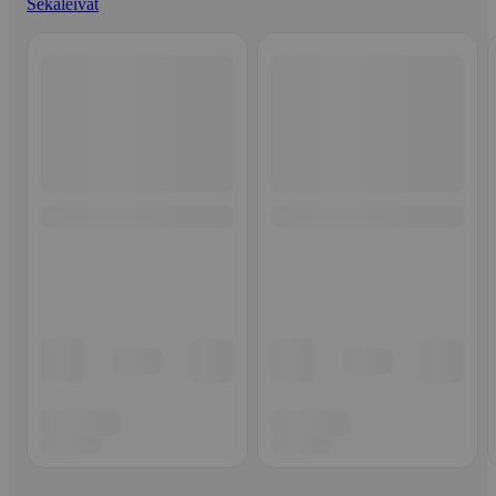
Sekaleivät
Ohita listaus