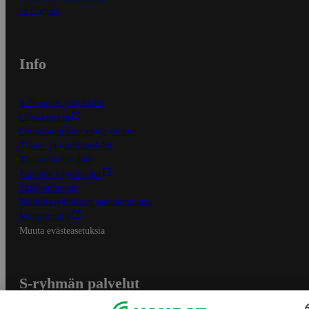
In English
Info
S-Business yrityksille
Oiva-raportit
Osuuskauppojen yhteystiedot
Tilaus- ja toimitusehdot
Tietosuojakäytäntö
Palvelun käyttöehdot
Saavutettavuus
Mobiilisovelluksen saavutettavuus
Mainostajalle
Muuta evästeasetuksia
S-ryhmän palvelut