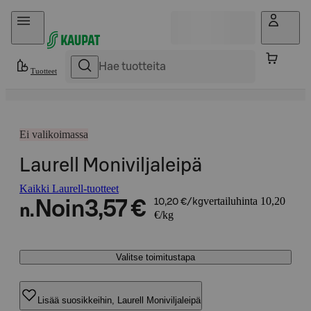
Hyppää sisältöön
Tuotteet
Ei valikoimassa
Laurell Moniviljaleipä
Kaikki Laurell-tuotteet
vertailuhinta 10,20
Noin
3,57 €
10,20 €/kg
n.
€/kg
Valitse toimitustapa
Lisää suosikkeihin, Laurell Moniviljaleipä