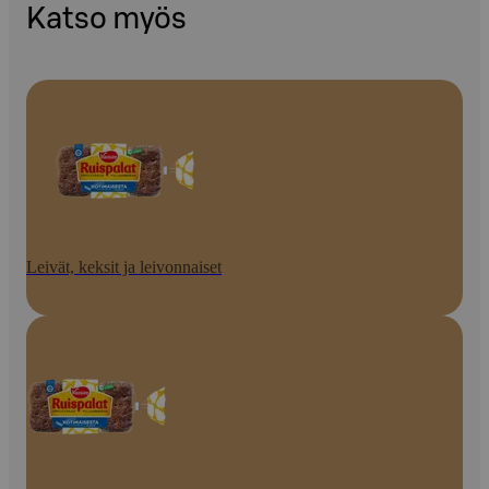
Katso myös
Leivät, keksit ja leivonnaiset