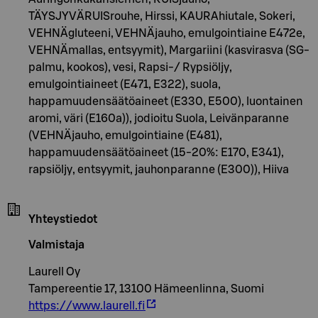
TÄYSJYVÄRUISrouhe, Hirssi, KAURAhiutale, Sokeri,
VEHNÄgluteeni, VEHNÄjauho, emulgointiaine E472e,
VEHNÄmallas, entsyymit), Margariini (kasvirasva (SG-
palmu, kookos), vesi, Rapsi-/ Rypsiöljy,
emulgointiaineet (E471, E322), suola,
happamuudensäätöaineet (E330, E500), luontainen
aromi, väri (E160a)), jodioitu Suola, Leivänparanne
(VEHNÄjauho, emulgointiaine (E481),
happamuudensäätöaineet (15-20%: E170, E341),
rapsiöljy, entsyymit, jauhonparanne (E300)), Hiiva
Yhteystiedot
Valmistaja
Laurell Oy
Tampereentie 17, 13100 Hämeenlinna, Suomi
https://www.laurell.fi