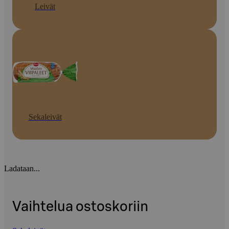
Leivät
Sekaleivät
Ladataan...
Vaihtelua ostoskoriin