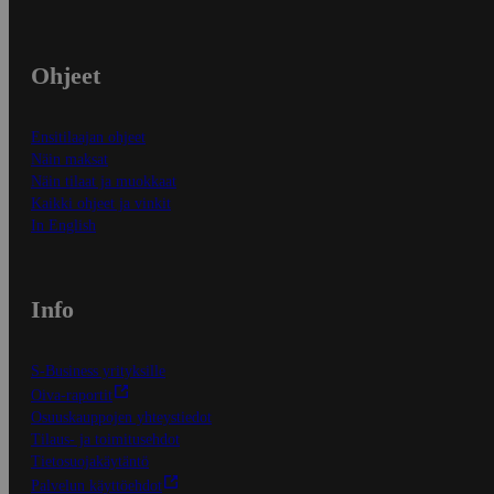
Ohjeet
Ensitilaajan ohjeet
Näin maksat
Näin tilaat ja muokkaat
Kaikki ohjeet ja vinkit
In English
Info
S-Business yrityksille
Oiva-raportit
Osuuskauppojen yhteystiedot
Tilaus- ja toimitusehdot
Tietosuojakäytäntö
Palvelun käyttöehdot