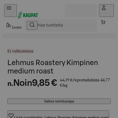
Hyppää sisältöön
Tuotteet
Ei valikoimassa
Lehmus Roastery Kimpinen
medium roast
vertailuhinta 44,77
Noin
9,85 €
44,77 €/kg
n.
€/kg
Valitse toimitustapa
Lisää suosikkeihin, Lehmus Roastery Kimpinen medium roast