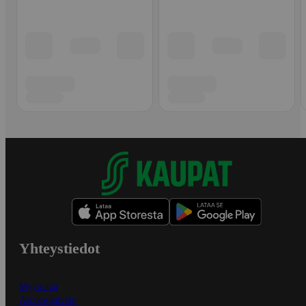
Yhteystiedot
Myymälät
Asiakaspalvelu