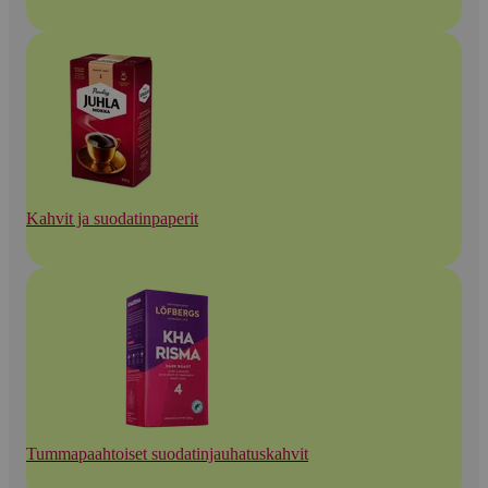
Kahvit ja suodatinpaperit
Tummapaahtoiset suodatinjauhatuskahvit