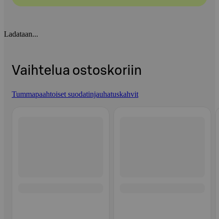
Ladataan...
Vaihtelua ostoskoriin
Tummapaahtoiset suodatinjauhatuskahvit
Ohita listaus