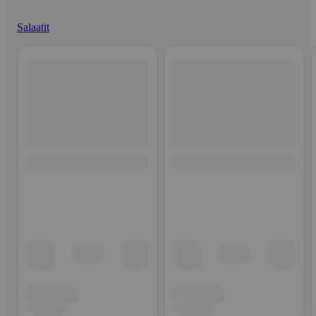
Salaatit
Ohita listaus