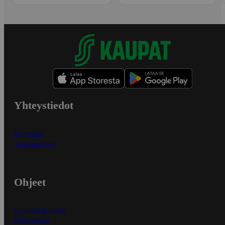
Yhteystiedot
Myymälät
Asiakaspalvelu
Ohjeet
Ensitilaajan ohjeet
Näin maksat