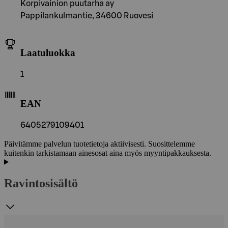
Korpivainion puutarha ay
Pappilankulmantie, 34600 Ruovesi
Laatuluokka
1
EAN
6405279109401
Päivitämme palvelun tuotetietoja aktiivisesti. Suosittelemme
kuitenkin tarkistamaan ainesosat aina myös myyntipakkauksesta.
Ravintosisältö