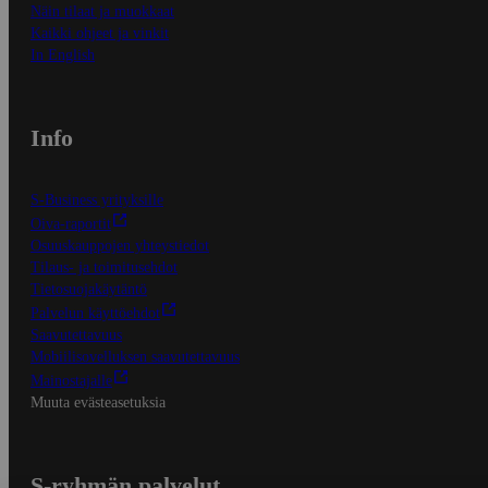
Näin tilaat ja muokkaat
Kaikki ohjeet ja vinkit
In English
Info
S-Business yrityksille
Oiva-raportit
Osuuskauppojen yhteystiedot
Tilaus- ja toimitusehdot
Tietosuojakäytäntö
Palvelun käyttöehdot
Saavutettavuus
Mobiilisovelluksen saavutettavuus
Mainostajalle
Muuta evästeasetuksia
S-ryhmän palvelut