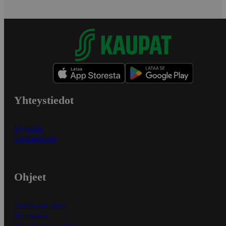
Yhteystiedot
Myymälät
Asiakaspalvelu
Ohjeet
Ensitilaajan ohjeet
Näin maksat
Näin tilaat ja muokkaat