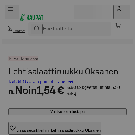
Hyppää sisältöön
Tuotteet
Ei valikoimassa
Lehtisalaattiruukku Oksanen
Kaikki Oksasen puutarha -tuotteet
vertailuhinta 5,50
Noin
1,54 €
5,50 €/kg
n.
€/kg
Valitse toimitustapa
Lisää suosikkeihin, Lehtisalaattiruukku Oksanen