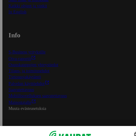
Kaikki ohjeet ja vinkit
In English
Info
S-Business yrityksille
Oiva-raportit
Osuuskauppojen yhteystiedot
Tilaus- ja toimitusehdot
Tietosuojakäytäntö
Palvelun käyttöehdot
Saavutettavuus
Mobiilisovelluksen saavutettavuus
Mainostajalle
Muuta evästeasetuksia
S-ryhmän palvelut