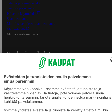
Tilaus- ja toimitusehdot
Tietosuojakäytäntö
Palvelun käyttöehdot
Saavutettavuus
Mobiilisovelluksen saavutettavuus
Mainostajalle
Muuta evästeasetuksia
S-ryhmän palvelut
S-ryhmä
Asiakasomistajuus
Yhteishyvä Ruoka -sovellus
S-ostoslista -sovellus
Prisma.fi
Sokos.fi
S-Pankki
Yhteishyvä