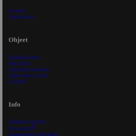
Myymälät
Asiakaspalvelu
Ohjeet
Ensitilaajan ohjeet
Näin maksat
Näin tilaat ja muokkaat
Kaikki ohjeet ja vinkit
In English
Info
S-Business yrityksille
Oiva-raportit
Osuuskauppojen yhteystiedot