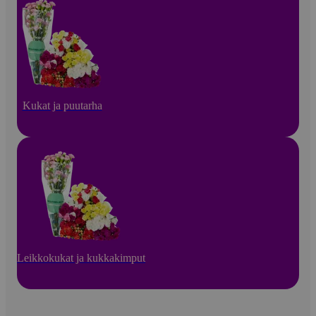
Kukat ja puutarha
Leikkokukat ja kukkakimput