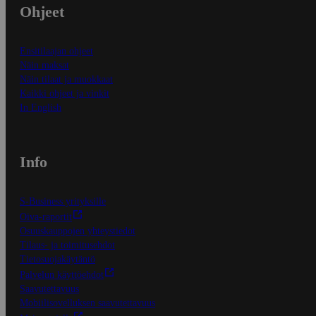
Ohjeet
Ensitilaajan ohjeet
Näin maksat
Näin tilaat ja muokkaat
Kaikki ohjeet ja vinkit
In English
Info
S-Business yrityksille
Oiva-raportit
Osuuskauppojen yhteystiedot
Tilaus- ja toimitusehdot
Tietosuojakäytäntö
Palvelun käyttöehdot
Saavutettavuus
Mobiilisovelluksen saavutettavuus