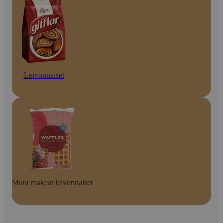
Leivonnaiset
Muut makeat leivonnaiset