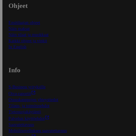
Ohjeet
Ensitilaajan ohjeet
Näin maksat
Näin tilaat ja muokkaat
Kaikki ohjeet ja vinkit
In English
Info
S-Business yrityksille
Oiva-raportit
Osuuskauppojen yhteystiedot
Tilaus- ja toimitusehdot
Tietosuojakäytäntö
Palvelun käyttöehdot
Saavutettavuus
Mobiilisovelluksen saavutettavuus