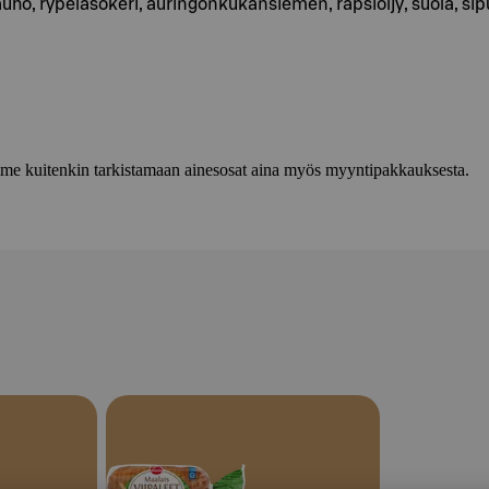
o, rypeläsokeri, auringonkukansiemen, rapsiöljy, suola, sipu
lemme kuitenkin tarkistamaan ainesosat aina myös myyntipakkauksesta.