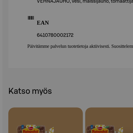
VEHNÄJAUHO, vesi, maissijauho, tomaattijauh
EAN
6410780002172
Päivitämme palvelun tuotetietoja aktiivisesti. Suositte
Katso myös