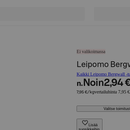
Ei valikoimassa
Leipomo Bergw
Kaikki Leipomo Bergwall -tu
Noin
2,94 
n.
vertailuhinta 7,95 
7,95 €/kg
Valitse toimitu
Lisää
suosikkeihin,