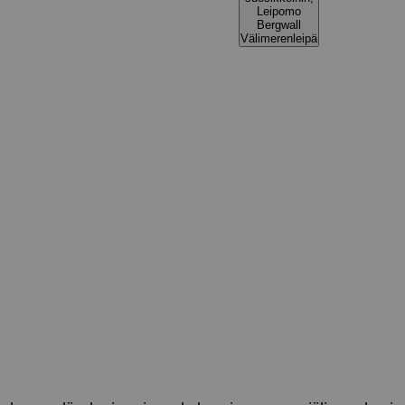
Leipomo
Bergwall
Välimerenleipä