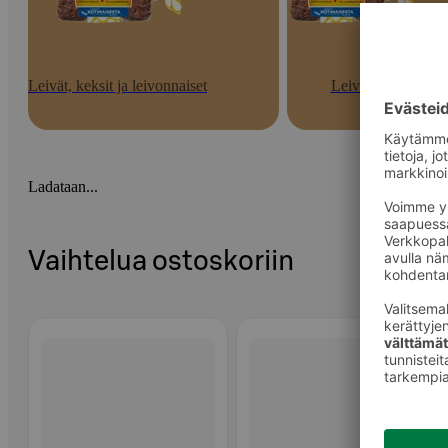
Leivät, keksit ja leivonnaiset
Leivät
Ladataan...
Vaihtelua ostoskoriin
Ohita listaus