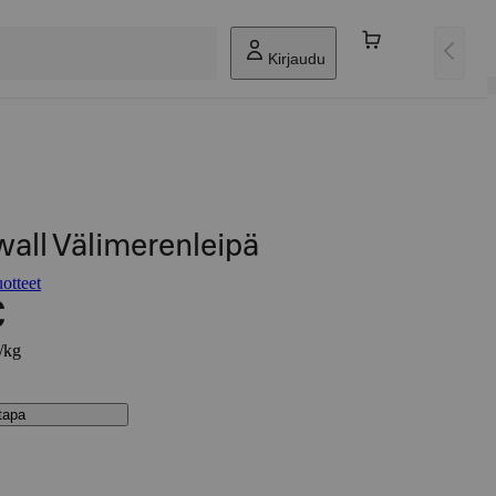
Kirjaudu
all Välimerenleipä
otteet
€
€/kg
stapa