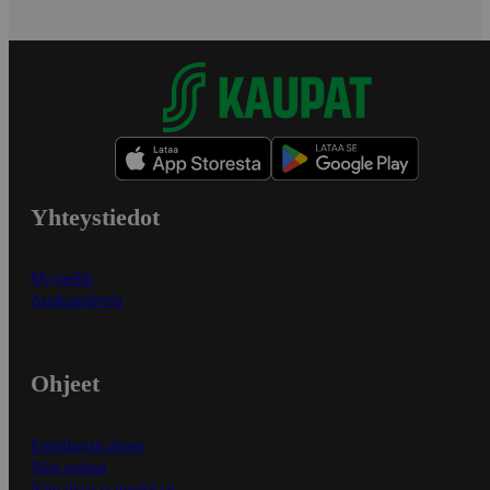
Yhteystiedot
Myymälät
Asiakaspalvelu
Ohjeet
Ensitilaajan ohjeet
Näin maksat
Näin tilaat ja muokkaat