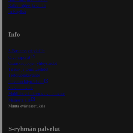
Kaikki ohjeet ja vinkit
In English
Info
S-Business yrityksille
Oiva-raportit
Osuuskauppojen yhteystiedot
Tilaus- ja toimitusehdot
Tietosuojakäytäntö
Palvelun käyttöehdot
Saavutettavuus
Mobiilisovelluksen saavutettavuus
Mainostajalle
Muuta evästeasetuksia
S-ryhmän palvelut