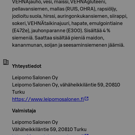
VEHNÄjauho, vesi, maissi, VEHNÄgluteeni,
pellavansiemen, mallas (RUIS, OHRA), rapsiöljy,
jodioitu suola, hirssi, auringonkukansiemen, siirappi,
sokeri, VEHNÄtaikinajuuri, hapate, emulgointiaine
(E472e), jauhonparanne (E300). Sisältää 4 %
siemeniä. Saattaa sisältää pieniä maidon,
kananmunan, soijan ja seesaminsiemenen jäämiä.
Yhteystiedot
Leipomo Salonen Oy
Leipomo Salonen Oy, vähäheikkiläntie 59, 20810
Turku
https://www.leipomosalonen.fi
Valmistaja
Leipomo Salonen Oy
Vähäheikkiläntie 59, 20810 Turku