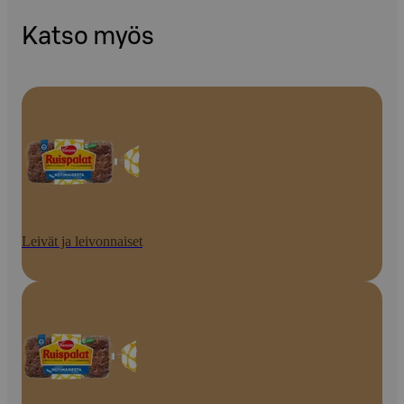
Katso myös
Leivät ja leivonnaiset