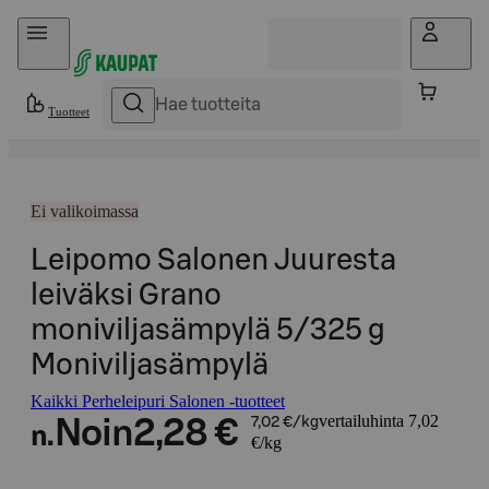
Hyppää sisältöön
Tuotteet
Ei valikoimassa
Leipomo Salonen Juuresta
leiväksi Grano
moniviljasämpylä 5/325 g
Moniviljasämpylä
Kaikki Perheleipuri Salonen -tuotteet
vertailuhinta 7,02
Noin
2,28 €
7,02 €/kg
n.
€/kg