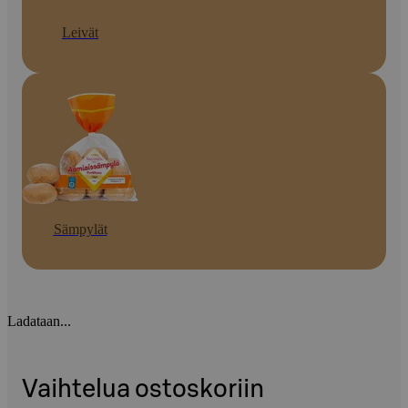
Leivät
Sämpylät
Ladataan...
Vaihtelua ostoskoriin