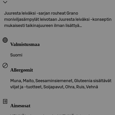
Juuresta leiväksi -sarjan rouheat Grano
moniviljasämpylät leivotaan Juuresta leiväksi -konseptin
mukaisesti taikinajuureen ilman lisättyä…
Valmistusmaa
Suomi
Allergeenit
Muna, Maito, Seesaminsiemenet, Gluteenia sisältävät
viljat ja -tuotteet, Soijapavut, Ohra, Ruis, Vehnä
Ainesosat