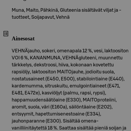
Muna, Maito, Pähkinä, Gluteenia sisältävät viljat ja -
tuotteet, Soijapavut, Vehnä
Ainesosat
VEHNÄjauho, sokeri, omenapala 12 %, vesi, laktoositon
VOI 6 %, KANANMUNA, VEHNÄgluteeni, muunnettu
tärkkelys, dekstroosi, hiiva, kokonaan kovetettu
rapsiöljy, laktoositon MAITOjauhe, jodioitu suola,
nostatusaineet (E450, E500), stabilointiaine (E440),
kardemumma, sitruskuitu, emulgointiaineet (E471,
E481, E472e), kasviöljyt (palmu, rapsi, rypsi),
happamuudensäätöaine (E330), MAITOproteiini,
aromit, suola, väri (E160a), säilöntäaine (E202),
entsyymit, hapettumisenestoaine (E334),
jauhonparanne (E300). Sisältää omena-
vanilliinitäytettä 18 %. Saattaa sisältää pieniä soijan ja