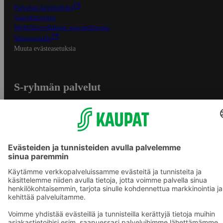
Palvelun käyttöehdot
Saavutettavuus
Mobiilisovelluksen saavutettavuus
Mainostajalle
Muuta evästeasetuksia
S-ryhmän palvelut
S-ryhmä
Asiakasomistajuus
Yhteishyvä Ruoka -sovellus
S-ostoslista -sovellus
Prisma.fi
Sokos.fi
S-Pankki
Yhteishyvä
Sokos Hotels
Raflaamo