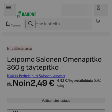
Hyppää sisältöön
Tuotteet
Ei valikoimassa
Leipomo Salonen Omenapitko
360 g täytepitko
Kaikki Perheleipuri Salonen -tuotteet
vertailuhinta 6,92
Noin
2,49 €
6,92 €/kg
n.
€/kg
Valitse toimitustapa