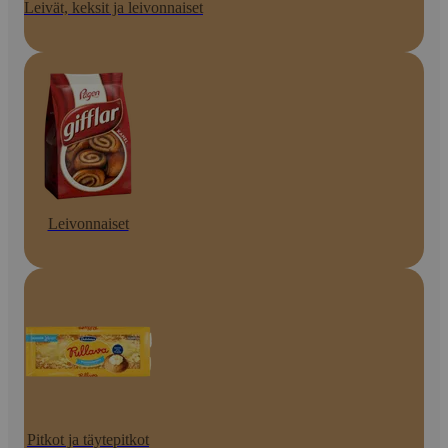
Leivät, keksit ja leivonnaiset
Leivonnaiset
Pitkot ja täytepitkot