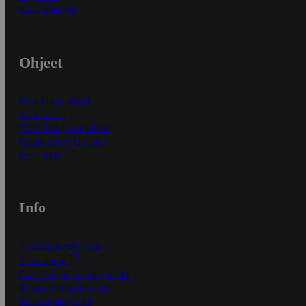
Asiakaspalvelu
Ohjeet
Ensitilaajan ohjeet
Näin maksat
Näin tilaat ja muokkaat
Kaikki ohjeet ja vinkit
In English
Info
S-Business yrityksille
Oiva-raportit
Osuuskauppojen yhteystiedot
Tilaus- ja toimitusehdot
Tietosuojakäytäntö