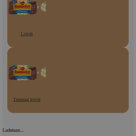
Leivät
Tummat leivät
Ladataan...