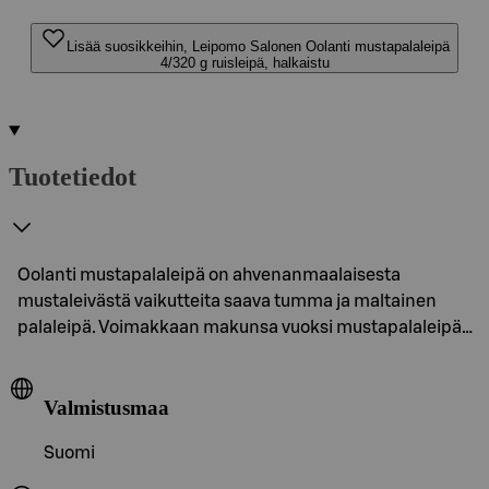
Lisää suosikkeihin, Leipomo Salonen Oolanti mustapalaleipä
4/320 g ruisleipä, halkaistu
Tuotetiedot
Oolanti mustapalaleipä on ahvenanmaalaisesta
mustaleivästä vaikutteita saava tumma ja maltainen
palaleipä. Voimakkaan makunsa vuoksi mustapalaleipä…
Valmistusmaa
Suomi