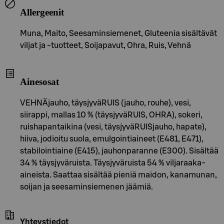
Allergeenit
Muna, Maito, Seesaminsiemenet, Gluteenia sisältävät
viljat ja -tuotteet, Soijapavut, Ohra, Ruis, Vehnä
Ainesosat
VEHNÄjauho, täysjyväRUIS (jauho, rouhe), vesi,
siirappi, mallas 10 % (täysjyväRUIS, OHRA), sokeri,
ruishapantaikina (vesi, täysjyväRUISjauho, hapate),
hiiva, jodioitu suola, emulgointiaineet (E481, E471),
stabilointiaine (E415), jauhonparanne (E300). Sisältää
34 % täysjyväruista. Täysjyväruista 54 % viljaraaka-
aineista. Saattaa sisältää pieniä maidon, kanamunan,
soijan ja seesaminsiemenen jäämiä.
Yhteystiedot