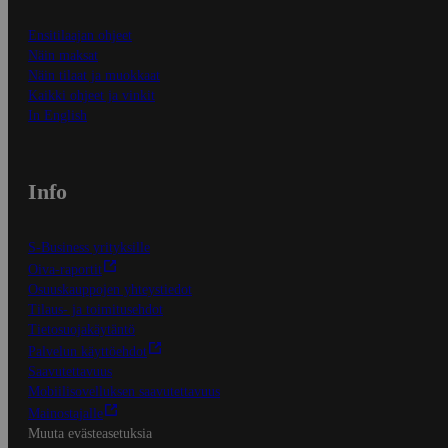
Ensitilaajan ohjeet
Näin maksat
Näin tilaat ja muokkaat
Kaikki ohjeet ja vinkit
In English
Info
S-Business yrityksille
Oiva-raportit
Osuuskauppojen yhteystiedot
Tilaus- ja toimitusehdot
Tietosuojakäytäntö
Palvelun käyttöehdot
Saavutettavuus
Mobiilisovelluksen saavutettavuus
Mainostajalle
Muuta evästeasetuksia