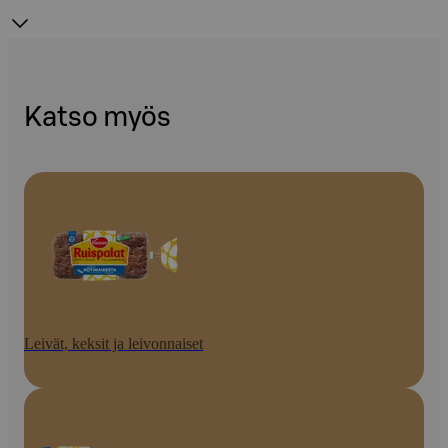
Katso myös
Leivät, keksit ja leivonnaiset