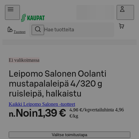
Hyppää sisältöön
Tuotteet
Ei valikoimassa
Leipomo Salonen Oolanti
mustapalaleipä 4/320 g
ruisleipä, halkaistu
Kaikki Leipomo Salonen -tuotteet
vertailuhinta 4,96
Noin
1,39 €
4,96 €/kg
n.
€/kg
Valitse toimitustapa