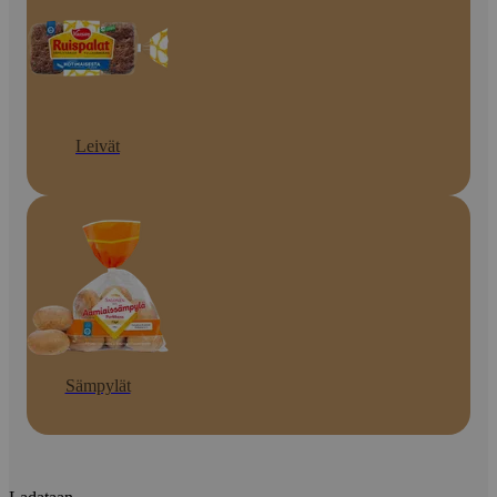
Leivät
Sämpylät