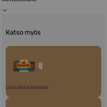
Katso myös
Leivät, keksit ja leivonnaiset