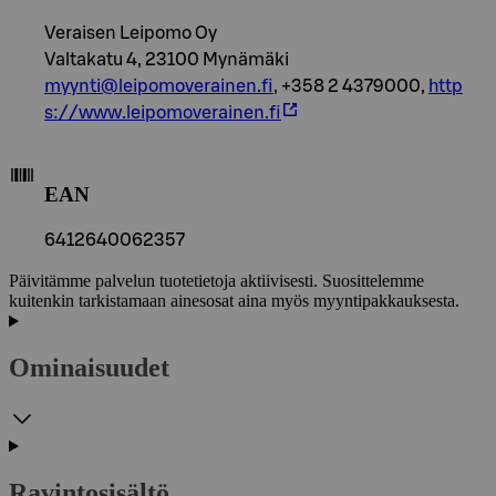
Veraisen Leipomo Oy
Valtakatu 4, 23100 Mynämäki
myynti@leipomoverainen.fi
, +358 2 4379000,
http
s://www.leipomoverainen.fi
EAN
6412640062357
Päivitämme palvelun tuotetietoja aktiivisesti. Suosittelemme
kuitenkin tarkistamaan ainesosat aina myös myyntipakkauksesta.
Ominaisuudet
Ravintosisältö