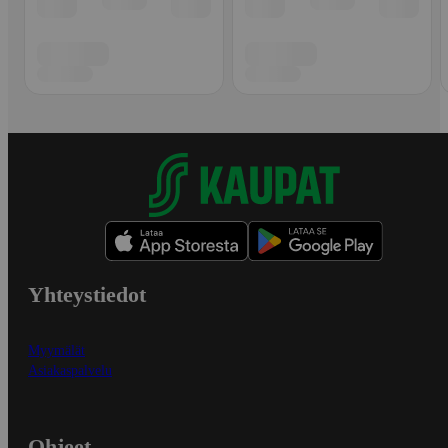
Yhteystiedot
Myymälät
Asiakaspalvelu
Ohjeet