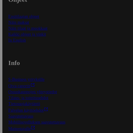
Ensitilaajan ohjeet
Näin maksat
Näin tilaat ja muokkaat
Kaikki ohjeet ja vinkit
In English
Info
S-Business yrityksille
Oiva-raportit
Osuuskauppojen yhteystiedot
Tilaus- ja toimitusehdot
Tietosuojakäytäntö
Palvelun käyttöehdot
Saavutettavuus
Mobiilisovelluksen saavutettavuus
Mainostajalle