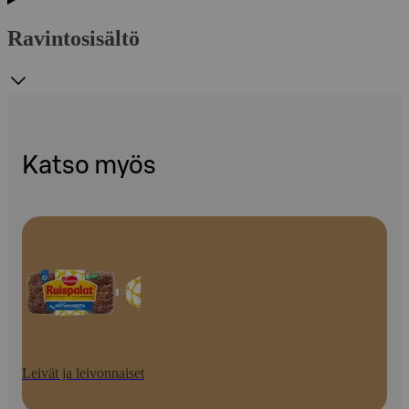
Ravintosisältö
Katso myös
Leivät ja leivonnaiset