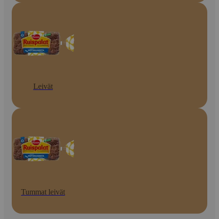
Leivät
Tummat leivät