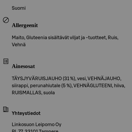
Suomi
Allergeenit
Maito, Gluteenia sisältävät viljat ja -tuotteet, Ruis,
Vehnä
Ainesosat
TÄYSJYVÄRUISJAUHO (31 %), vesi, VEHNÄJAUHO,
siirappi, perunahiutale (5 %), VEHNÄGLUTEENI, hiiva,
RUISMALLAS, suola
Yhteystiedot
Linkosuon Leipomo Oy
PL 77, 33101 Tampere