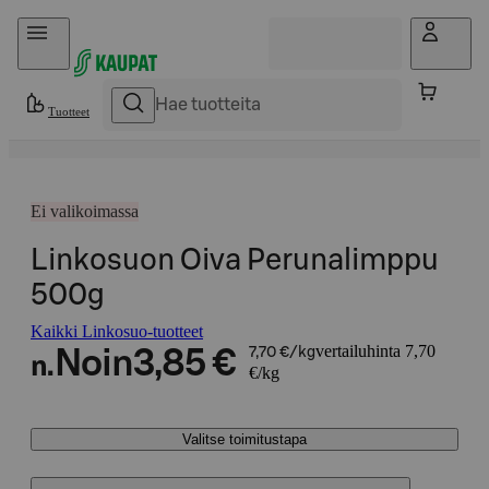
Hyppää sisältöön
Tuotteet
Ei valikoimassa
Linkosuon Oiva Perunalimppu
500g
Kaikki Linkosuo-tuotteet
vertailuhinta 7,70
Noin
3,85 €
7,70 €/kg
n.
€/kg
Valitse toimitustapa