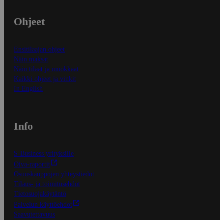
Ohjeet
Ensitilaajan ohjeet
Näin maksat
Näin tilaat ja muokkaat
Kaikki ohjeet ja vinkit
In English
Info
S-Business yrityksille
Oiva-raportit
Osuuskauppojen yhteystiedot
Tilaus- ja toimitusehdot
Tietosuojakäytäntö
Palvelun käyttöehdot
Saavutettavuus