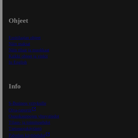
Ohjeet
Ensitilaajan ohjeet
Näin maksat
Näin tilaat ja muokkaat
Kaikki ohjeet ja vinkit
In English
Info
S-Business yrityksille
Oiva-raportit
Osuuskauppojen yhteystiedot
Tilaus- ja toimitusehdot
Tietosuojakäytäntö
Palvelun käyttöehdot