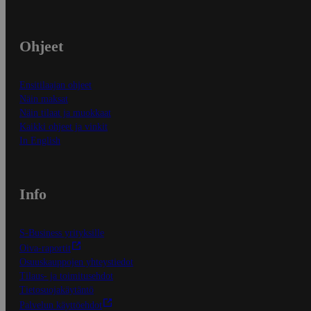
Ohjeet
Ensitilaajan ohjeet
Näin maksat
Näin tilaat ja muokkaat
Kaikki ohjeet ja vinkit
In English
Info
S-Business yrityksille
Oiva-raportit
Osuuskauppojen yhteystiedot
Tilaus- ja toimitusehdot
Tietosuojakäytäntö
Palvelun käyttöehdot