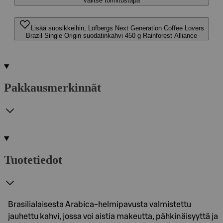
Valitse toimitustapa
Lisää suosikkeihin, Löfbergs Next Generation Coffee Lovers
Brazil Single Origin suodatinkahvi 450 g Rainforest Alliance
Pakkausmerkinnät
Tuotetiedot
Brasilialaisesta Arabica-helmipavusta valmistettu
jauhettu kahvi, jossa voi aistia makeutta, pähkinäisyyttä ja