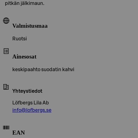
pitkän jälkimaun.
Valmistusmaa
Ruotsi
Ainesosat
keskipaahto suodatin kahvi
Yhteystiedot
Löfbergs Lila Ab
info@lofbergs.se
EAN