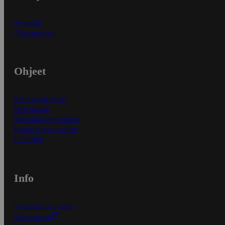
Myymälät
Asiakaspalvelu
Ohjeet
Ensitilaajan ohjeet
Näin maksat
Näin tilaat ja muokkaat
Kaikki ohjeet ja vinkit
In English
Info
S-Business yrityksille
Oiva-raportit