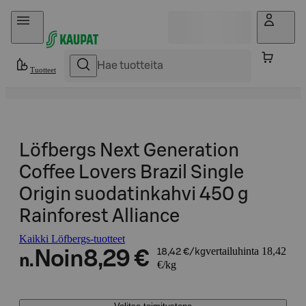
Hyppää sisältöön
Tuotteet
Löfbergs Next Generation
Coffee Lovers Brazil Single
Origin suodatinkahvi 450 g
Rainforest Alliance
Kaikki Löfbergs-tuotteet
vertailuhinta 18,42
Noin
8,29 €
18,42 €/kg
n.
€/kg