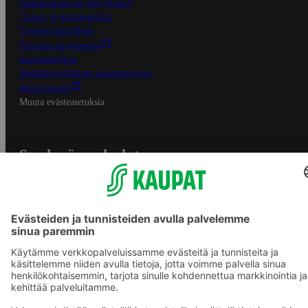
Osuuskauppojen yhteystiedot
Tilaus- ja toimitusehdot
Tietosuojakäytäntö
Palvelun käyttöehdot
Saavutettavuus
Mobiilisovelluksen saavutettavuus
Mainostajalle
Muuta evästeasetuksia
S-ryhmän palvelut
S-ryhmä
Asiakasomistajuus
Yhteishyvä Ruoka -sovellus
S-ostoslista -sovellus
Prisma.fi
Sokos.fi
S-Pankki
Yhteishyvä