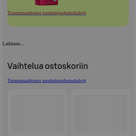
Tummapaahtoiset suodatinjauhatuskahvit
Ladataan...
Vaihtelua ostoskoriin
Tummapaahtoiset suodatinjauhatuskahvit
Ohita listaus