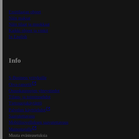
Ensitilaajan ohjeet
Näin maksat
Näin tilaat ja muokkaat
Kaikki ohjeet ja vinkit
In English
Info
S-Business yrityksille
Oiva-raportit
Osuuskauppojen yhteystiedot
Tilaus- ja toimitusehdot
Tietosuojakäytäntö
Palvelun käyttöehdot
Saavutettavuus
Mobiilisovelluksen saavutettavuus
Mainostajalle
Muuta evästeasetuksia