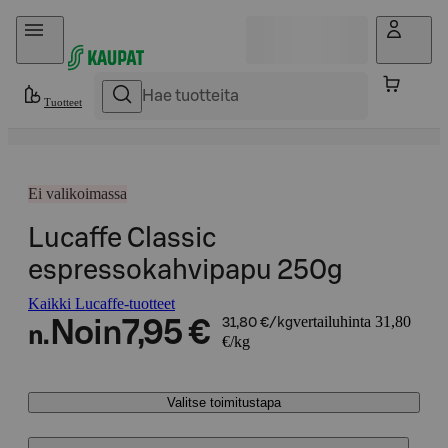
Hyppää sisältöön
Tuotteet
Ei valikoimassa
Lucaffe Classic
espressokahvipapu 250g
Kaikki Lucaffe-tuotteet
vertailuhinta 31,80
Noin
7,95 €
31,80 €/kg
n.
€/kg
Valitse toimitustapa