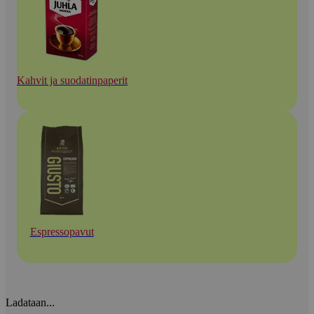
Kahvit ja suodatinpaperit
Espressopavut
Ladataan...