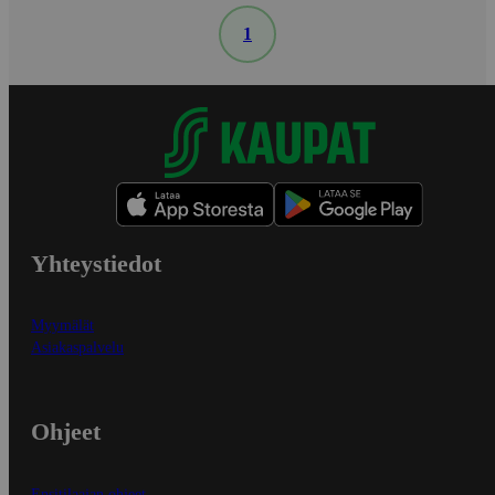
1
Yhteystiedot
Myymälät
Asiakaspalvelu
Ohjeet
Ensitilaajan ohjeet