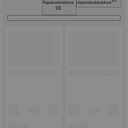
Rajaa
tuotetuloksia
Järjestä
tuotetulokset