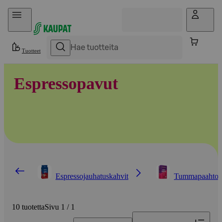
Hyppää sisältöön
Tuotteet
Espressopavut
Espressojauhatuskahvit
Tummapaahtoise
10 tuotetta
Sivu 1 / 1