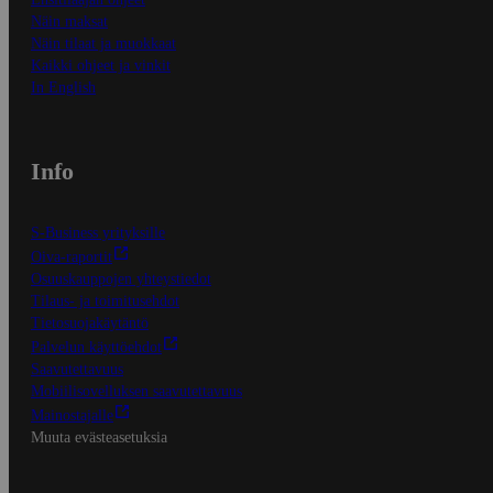
Näin maksat
Näin tilaat ja muokkaat
Kaikki ohjeet ja vinkit
In English
Info
S-Business yrityksille
Oiva-raportit
Osuuskauppojen yhteystiedot
Tilaus- ja toimitusehdot
Tietosuojakäytäntö
Palvelun käyttöehdot
Saavutettavuus
Mobiilisovelluksen saavutettavuus
Mainostajalle
Muuta evästeasetuksia