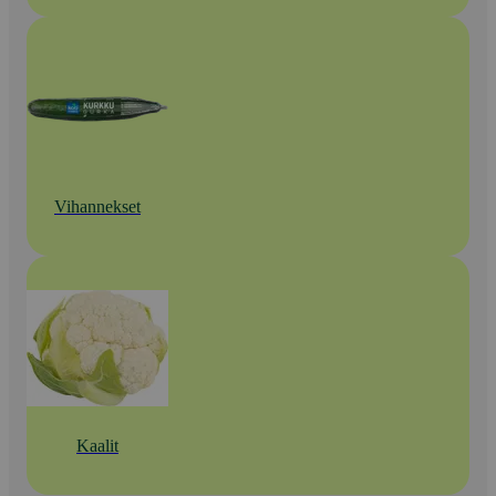
Vihannekset
Kaalit