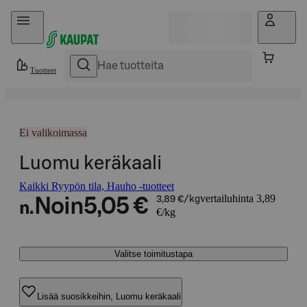
Hyppää sisältöön
Tuotteet
Ei valikoimassa
Luomu keräkaali
Kaikki Ryypön tila, Hauho -tuotteet
vertailuhinta 3,89
Noin
5,05 €
3,89 €/kg
n.
€/kg
Valitse toimitustapa
Lisää suosikkeihin, Luomu keräkaali