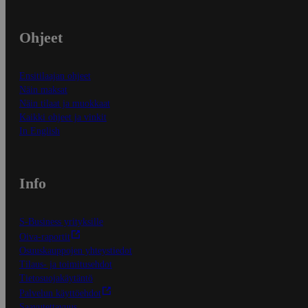
Ohjeet
Ensitilaajan ohjeet
Näin maksat
Näin tilaat ja muokkaat
Kaikki ohjeet ja vinkit
In English
Info
S-Business yrityksille
Oiva-raportit
Osuuskauppojen yhteystiedot
Tilaus- ja toimitusehdot
Tietosuojakäytäntö
Palvelun käyttöehdot
Saavutettavuus