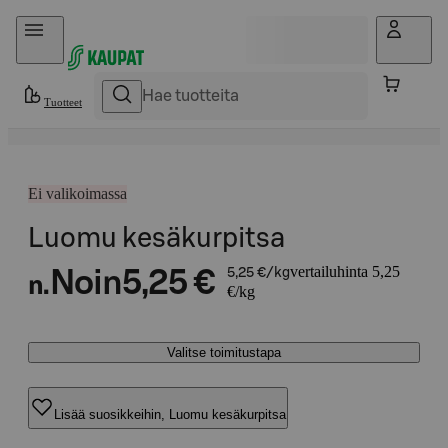
Hyppää sisältöön
Tuotteet
Ei valikoimassa
Luomu kesäkurpitsa
vertailuhinta 5,25
Noin
5,25 €
5,25 €/kg
n.
€/kg
Valitse toimitustapa
Lisää suosikkeihin, Luomu kesäkurpitsa