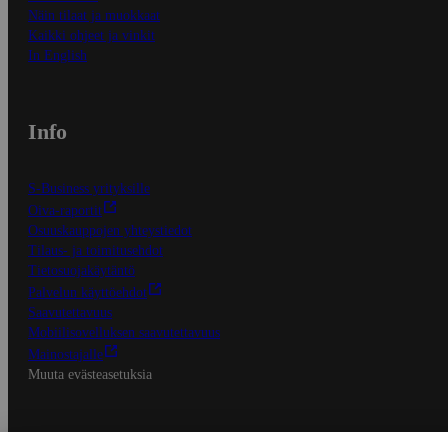
Näin tilaat ja muokkaat
Kaikki ohjeet ja vinkit
In English
Info
S-Business yrityksille
Oiva-raportit
Osuuskauppojen yhteystiedot
Tilaus- ja toimitusehdot
Tietosuojakäytäntö
Palvelun käyttöehdot
Saavutettavuus
Mobiilisovelluksen saavutettavuus
Mainostajalle
Muuta evästeasetuksia