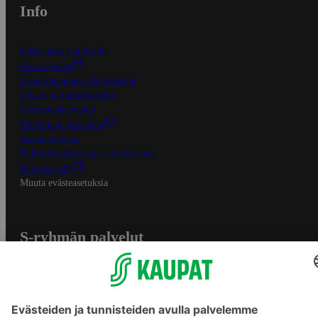
Info
S-Business yrityksille
Oiva-raportit
Osuuskauppojen yhteystiedot
Tilaus- ja toimitusehdot
Tietosuojakäytäntö
Palvelun käyttöehdot
Saavutettavuus
Mobiilisovelluksen saavutettavuus
Mainostajalle
Muuta evästeasetuksia
S-ryhmän palvelut
S-ryhmä
Asiakasomistajuus
Yhteishyvä Ruoka -sovellus