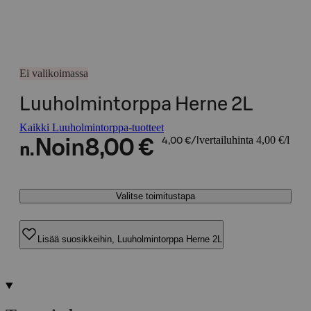
Ei valikoimassa
Luuholmintorppa Herne 2L
Kaikki Luuholmintorppa-tuotteet
vertailuhinta 4,00 €/l
Noin
8,00 €
4,00 €/l
n.
Valitse toimitustapa
Lisää suosikkeihin, Luuholmintorppa Herne 2L