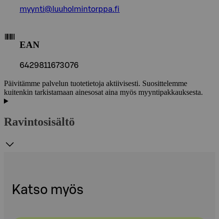
myynti@luuholmintorppa.fi
EAN
6429811673076
Päivitämme palvelun tuotetietoja aktiivisesti. Suosittelemme
kuitenkin tarkistamaan ainesosat aina myös myyntipakkauksesta.
Ravintosisältö
Katso myös