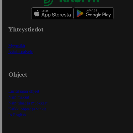
Yhteystiedot
Myymälät
Asiakaspalvelu
Ohjeet
Ensitilaajan ohjeet
Näin maksat
Näin tilaat ja muokkaat
Kaikki ohjeet ja vinkit
In English