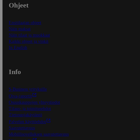
Ohjeet
Ensitilaajan ohjeet
Näin maksat
Näin tilaat ja muokkaat
Kaikki ohjeet ja vinkit
In English
Info
S-Business yrityksille
Oiva-raportit
Osuuskauppojen yhteystiedot
Tilaus- ja toimitusehdot
Tietosuojakäytäntö
Palvelun käyttöehdot
Saavutettavuus
Mobiilisovelluksen saavutettavuus