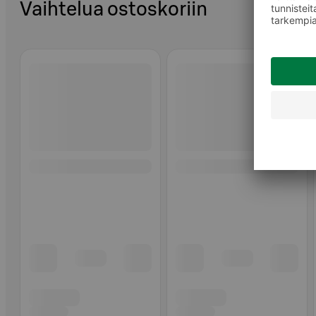
Vaihtelua ostoskoriin
Ohita listaus