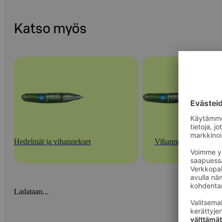
Katso myös
Hedelmät ja vihannekset
Vihannekset
Ladataan...