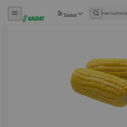
Hyppää sisältöön
Tuotteet