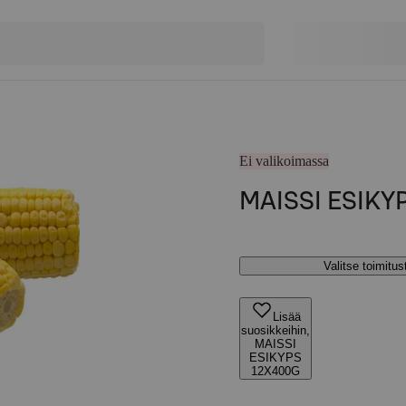
Ei valikoimassa
MAISSI ESIKY
Valitse toimitu
Lisää
suosikkeihin,
MAISSI
ESIKYPS
12X400G