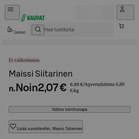
Hyppää sisältöön
Tuotteet
Ei valikoimassa
Maissi Siitarinen
vertailuhinta 6,89
Noin
2,07 €
6,89 €/kg
n.
€/kg
Valitse toimitustapa
Lisää suosikkeihin, Maissi Siitarinen