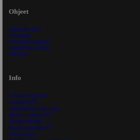
Ohjeet
Ensitilaajan ohjeet
Näin maksat
Näin tilaat ja muokkaat
Kaikki ohjeet ja vinkit
In English
Info
S-Business yrityksille
Oiva-raportit
Osuuskauppojen yhteystiedot
Tilaus- ja toimitusehdot
Tietosuojakäytäntö
Palvelun käyttöehdot
Saavutettavuus